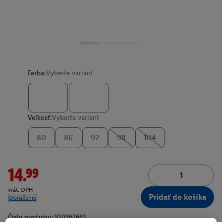
Farba:
Vyberte variant
Veľkosť:
Vyberte variant
80
86
92
98
104
14.99
vrát. DPH
Pridať do košíka
Doručenie
Číslo produktu:
100367663