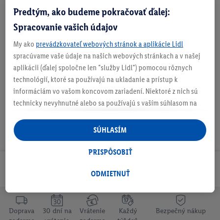
Predtým, ako budeme pokračovať ďalej:
Zistite svoju veľkosť
Spracovanie vašich údajov
My ako
prevádzkovateľ webových stránok a aplikácie Lidl
spracúvame vaše údaje na našich webových stránkach a v našej
O produkte
aplikácii (ďalej spoločne len "služby Lidl") pomocou rôznych
technológií, ktoré sa používajú na ukladanie a prístup k
informáciám vo vašom koncovom zariadení. Niektoré z nich sú
technicky nevyhnutné alebo sa používajú s vaším súhlasom na
pohodlné nastavenie, na zostavovanie štatistík alebo na
personalizovanú reklamu v rámci služieb Lidl aj mimo nich. Ak
SÚHLASÍM
ste účastníkom programu Lidl Plus, na tieto účely sa spracúvajú
aj údaje z vášho nákupného správania v obchode.
PRISPÔSOBIŤ
Ak tu udelíte svoj súhlas na účely personalizovanej reklamy a
Odoberaj Newsletter!
následne si vytvoríte účet Lidl Plus alebo sa prihlásite do svojho
ODMIETNUŤ
existujúceho účtu Lidl Plus, my a náš partner Criteo S.A. môžeme
tiež vytvoriť špeciálny online identifikátor z e-mailovej adresy,
ktorú tam uvediete, aby sme vás mohli rozpoznať v službách
Doprava
30 dní na
Vrátenie
Každý
Bezpečný nákup