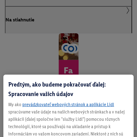
Na stiahnutie
Fa
nt
Predtým, ako budeme pokračovať ďalej:
áz
Spracovanie vašich údajov
ia
My ako
prevádzkovateľ webových stránok a aplikácie Lidl
spracúvame vaše údaje na našich webových stránkach a v našej
na
aplikácii (ďalej spoločne len "služby Lidl") pomocou rôznych
ko
technológií, ktoré sa používajú na ukladanie a prístup k
informáciám vo vašom koncovom zariadení. Niektoré z nich sú
ľaj