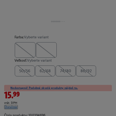
Farba:
Vyberte variant
Veľkosť:
Vyberte variant
50/56
62/68
74/80
86/92
Nedostupné! Podobné skvelé produkty nájdeš tu.
15.99
vrát. DPH
Doručenie
Číslo produktu:
100394696