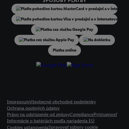
SPÔSOBY PLATBY
niekoľko koncových zariadení alebo používanie viacerých služieb spo
Lidl, pomocou vašej hashovanej e-mailovej adresy a prípadne ďalších
identifikátorov/identifikátorov, ktoré má spoločnosť Criteo SA k dispo
V časti "
Prispôsobiť
" môžete povoliť jednotlivé účely a nájsť ďalšie in
podmienkach spracúvania osobných údajov.
Kliknutím na možnosť "
Odmietnuť
" môžete povoliť iba používanie po
Na dobierku
technológií. Kliknutím na "
Súhlasím
" vyjadríte súhlas so spracúvaním
Platba online
vyššie uvedené účely. Ďalšie informácie vrátane informácií o dobe u
údajov a Vašom práve kedykoľvek odvolať súhlas s účinnosťou do bu
nájdete v našich
zásadách ochrany osobných údajov
.
Imprint nájdete 
Právne informácie
Impressum
Všeobecné obchodné podmienky
Ochrana osobných údajov
Právo na odstúpenie od zmluvy
Compliance
Prístupnosť
Informácie o batériách podľa nariadenia EÚ
Spravovať súbory cookie
Cookies ustanovenia