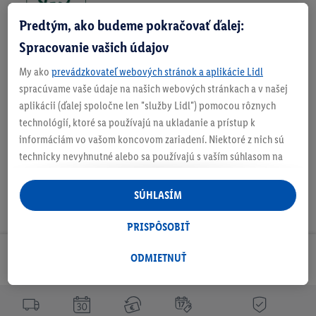
Predtým, ako budeme pokračovať ďalej:
Spracovanie vašich údajov
My ako
prevádzkovateľ webových stránok a aplikácie Lidl
spracúvame vaše údaje na našich webových stránkach a v našej
O produkte
aplikácii (ďalej spoločne len "služby Lidl") pomocou rôznych
technológií, ktoré sa používajú na ukladanie a prístup k
informáciám vo vašom koncovom zariadení. Niektoré z nich sú
technicky nevyhnutné alebo sa používajú s vaším súhlasom na
pohodlné nastavenie, na zostavovanie štatistík alebo na
personalizovanú reklamu v rámci služieb Lidl aj mimo nich. Ak
SÚHLASÍM
ste účastníkom programu Lidl Plus, na tieto účely sa spracúvajú
aj údaje z vášho nákupného správania v obchode.
PRISPÔSOBIŤ
Ak tu udelíte svoj súhlas na účely personalizovanej reklamy a
následne si vytvoríte účet Lidl Plus alebo sa prihlásite do svojho
ODMIETNUŤ
Odoberaj Newsletter!
existujúceho účtu Lidl Plus, my a náš partner Criteo S.A. môžeme
tiež vytvoriť špeciálny online identifikátor z e-mailovej adresy,
ktorú tam uvediete, aby sme vás mohli rozpoznať v službách