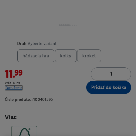
Druh:
Vyberte variant
hádzacia hra
kolky
kroket
11.99
vrát. DPH
Pridať do košíka
Doručenie
Číslo produktu:
100401595
Viac