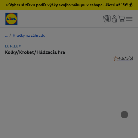
✅Vyber si zľavu podľa výšky svojho nákupu v eshope. Ušetri až 15€!💰
/
Hračky na záhradu
LUPILU®
Kolky/Kroket/Hádzacia hra
4.6/5
(5)
4.6 z 5 hviez