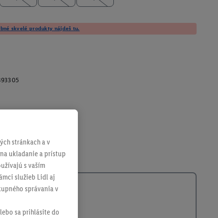
né skvelé produkty nájdeš tu.
393305
ch stránkach a v
 na ukladanie a prístup
užívajú s vaším
mci služieb Lidl aj
ákupného správania v
lebo sa prihlásite do