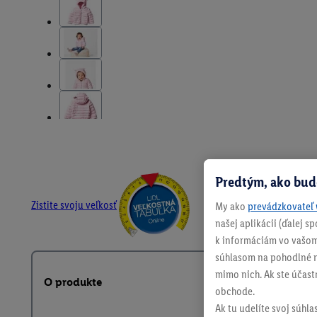
Predtým, ako bud
Zistite svoju veľkosť
My ako
prevádzkovateľ 
našej aplikácii (ďalej 
k informáciám vo vašom
súhlasom na pohodlné na
mimo nich. Ak ste účast
O produkte
obchode.
Ak tu udelíte svoj súhla