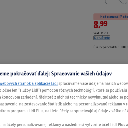
Nedostupné! Podob
8.99
vrát. DPH
Doručenie
Číslo produktu:
100
eme pokračovať ďalej: Spracovanie vašich údajov
webových stránok a aplikácie Lidl
spracúvame vaše údaje na našich webový
spoločne len "služby Lidl") pomocou rôznych technológií, ktoré sa používajú
 koncovom zariadení. Niektoré z nich sú technicky nevyhnutné alebo sa po
stavenie, na zostavovanie štatistík alebo na personalizovanú reklamu v rá
níkom programu Lidl Plus, na tieto účely sa spracúvajú aj údaje z vášho n
s na účely personalizovanej reklamy a následne si vytvoríte účet Lidl Plus a