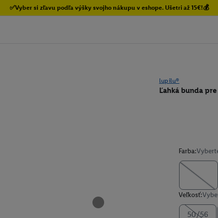
✅Vyber si zľavu podľa výšky svojho nákupu v eshope. Ušetri až 15€!💰
lupilu®
Ľahká bunda pre
Farba:
Vybert
Veľkosť:
Vyber
50/56