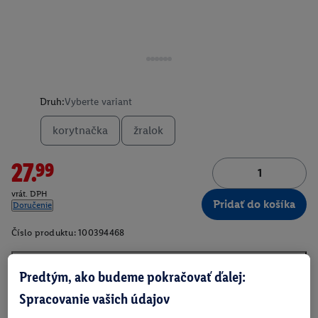
Druh:
Vyberte variant
korytnačka
žralok
27.99
vrát. DPH
Pridať do košíka
Doručenie
Číslo produktu:
100394468
Predtým, ako budeme pokračovať ďalej:
O produkte
Spracovanie vašich údajov