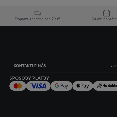
Doprava zadarmo nad 70 €¹
30 dní na vráte
KONTAKTUJ NÁS
SPÔSOBY PLATBY
Na dobi