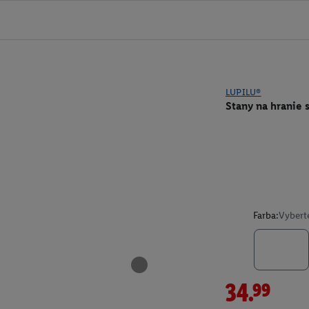
LUPILU®
Stany na hranie 
Farba:
Vybert
34.99