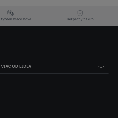
 týždeň niečo nové
Bezpečný nákup
VIAC OD LIDLA