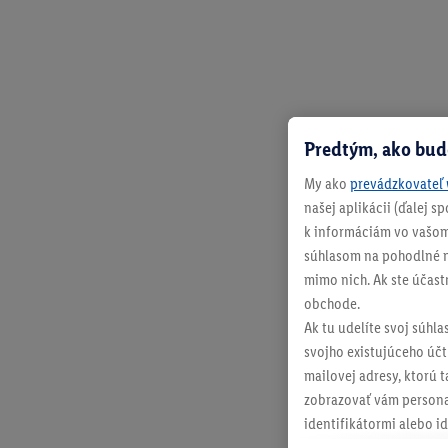
Predtým, ako bud
My ako
prevádzkovateľ 
našej aplikácii (ďalej 
k informáciám vo vašom
súhlasom na pohodlné na
mimo nich. Ak ste účast
obchode.
Ak tu udelíte svoj súhla
svojho existujúceho účtu
mailovej adresy, ktorú 
zobrazovať vám personal
identifikátormi alebo id
retargetingom, t. j. re