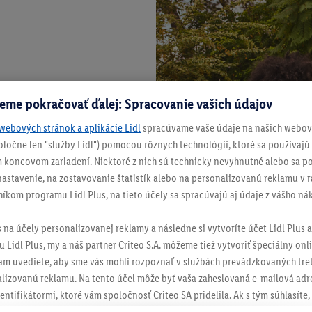
eme pokračovať ďalej: Spracovanie vašich údajov
webových stránok a aplikácie Lidl
spracúvame vaše údaje na našich webový
spoločne len "služby Lidl") pomocou rôznych technológií, ktoré sa používajú
 koncovom zariadení. Niektoré z nich sú technicky nevyhnutné alebo sa po
stavenie, na zostavovanie štatistík alebo na personalizovanú reklamu v rá
níkom programu Lidl Plus, na tieto účely sa spracúvajú aj údaje z vášho n
s na účely personalizovanej reklamy a následne si vytvoríte účet Lidl Plus a
 Lidl Plus, my a náš partner Criteo S.A. môžeme tiež vytvoriť špeciálny onli
tam uvediete, aby sme vás mohli rozpoznať v službách prevádzkovaných tre
izovanú reklamu. Na tento účel môže byť vaša zaheslovaná e-mailová adre
entifikátormi, ktoré vám spoločnosť Criteo SA pridelila. Ak s tým súhlasíte, 
klamy na produkty, o ktoré ste prejavili záujem (napr. vložením produktu do