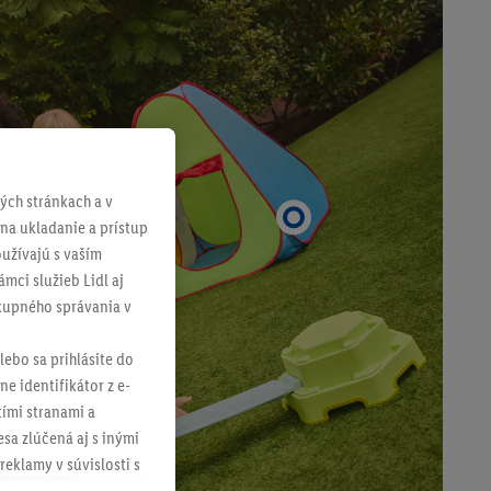
ch stránkach a v
 na ukladanie a prístup
užívajú s vaším
mci služieb Lidl aj
ákupného správania v
lebo sa prihlásite do
ne identifikátor z e-
tími stranami a
sa zlúčená aj s inými
reklamy v súvislosti s
 nákupného košíka v