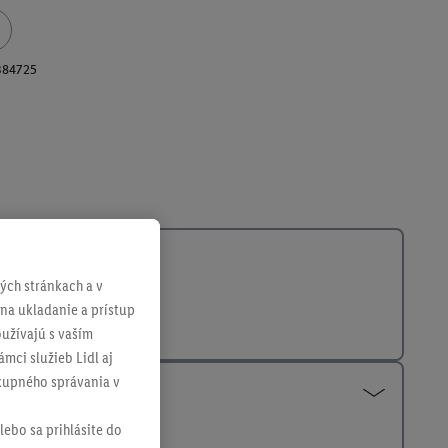
384725
ch stránkach a v
 na ukladanie a prístup
užívajú s vaším
mci služieb Lidl aj
ákupného správania v
lebo sa prihlásite do