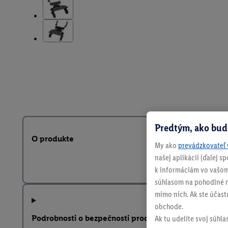
Predtým, ako bud
O produkte
My ako
prevádzkovateľ 
našej aplikácii (ďalej 
k informáciám vo vašom
súhlasom na pohodlné na
mimo nich. Ak ste účast
obchode.
Podrobnosti o bezpečnosti produktu
Ak tu udelíte svoj súhla