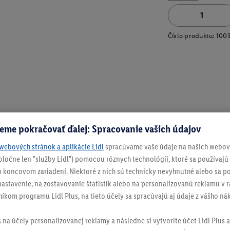
Číslo produktu:
100
eme pokračovať ďalej: Spracovanie vašich údajov
webových stránok a aplikácie Lidl
spracúvame vaše údaje na našich webový
spoločne len "služby Lidl") pomocou rôznych technológií, ktoré sa používajú
 koncovom zariadení. Niektoré z nich sú technicky nevyhnutné alebo sa po
stavenie, na zostavovanie štatistík alebo na personalizovanú reklamu v rá
níkom programu Lidl Plus, na tieto účely sa spracúvajú aj údaje z vášho n
s na účely personalizovanej reklamy a následne si vytvoríte účet Lidl Plus a