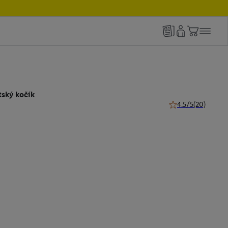
ský kočík
4.5/5
(20)
4.5 z 5 hviezdičiek