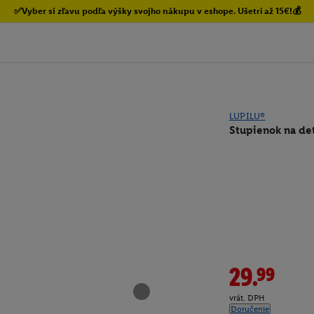
✅Vyber si zľavu podľa výšky svojho nákupu v eshope. Ušetri až 15€!💰
LUPILU®
Stupienok na det
29.99
vrát. DPH
Doručenie