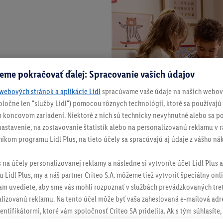
eme pokračovať ďalej: Spracovanie vašich údajov
webových stránok a aplikácie Lidl
spracúvame vaše údaje na našich webový
spoločne len "služby Lidl") pomocou rôznych technológií, ktoré sa používajú
 koncovom zariadení. Niektoré z nich sú technicky nevyhnutné alebo sa po
stavenie, na zostavovanie štatistík alebo na personalizovanú reklamu v rá
níkom programu Lidl Plus, na tieto účely sa spracúvajú aj údaje z vášho n
s na účely personalizovanej reklamy a následne si vytvoríte účet Lidl Plus a
 Lidl Plus, my a náš partner Criteo S.A. môžeme tiež vytvoriť špeciálny onli
tam uvediete, aby sme vás mohli rozpoznať v službách prevádzkovaných tre
izovanú reklamu. Na tento účel môže byť vaša zaheslovaná e-mailová adre
entifikátormi, ktoré vám spoločnosť Criteo SA pridelila. Ak s tým súhlasíte, 
klamy na produkty, o ktoré ste prejavili záujem (napr. vložením produktu do