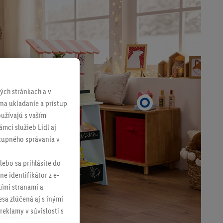
ch stránkach a v
 na ukladanie a prístup
užívajú s vaším
mci služieb Lidl aj
ákupného správania v
lebo sa prihlásite do
ne identifikátor z e-
tími stranami a
sa zlúčená aj s inými
reklamy v súvislosti s
 nákupného košíka v