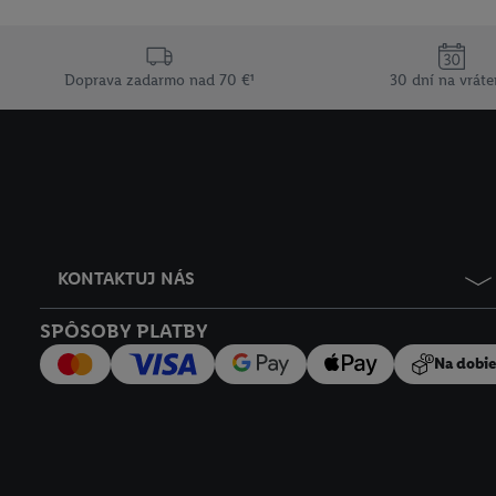
Doprava zadarmo nad 70 €¹
30 dní na vráte
KONTAKTUJ NÁS
SPÔSOBY PLATBY
Na dobi