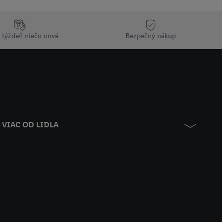
 týždeň niečo nové
Bezpečný nákup
VIAC OD LIDLA