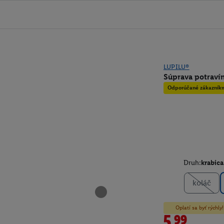
LUPILU®
Súprava potraví
Odporúčané zákazník
Druh:
krabica
koláč
Oplatí sa byť rýchl
5.99