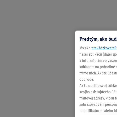
Predtým, ako bud
My ako
prevádzkovateľ 
našej aplikácii (ďalej 
k informáciám vo vašom
súhlasom na pohodlné na
mimo nich. Ak ste účast
obchode.
Ak tu udelíte svoj súhla
svojho existujúceho účtu
mailovej adresy, ktorú 
zobrazovať vám personal
identifikátormi alebo id
retargetingom, t. j. re