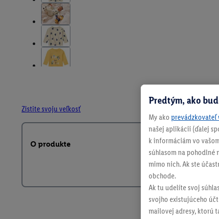
Predtým, ako bud
Zistite svoju veľkosť
My ako
prevádzkovateľ 
našej aplikácii (ďalej 
k informáciám vo vašom
O produkte
súhlasom na pohodlné na
mimo nich. Ak ste účast
obchode.
Ak tu udelíte svoj súhla
svojho existujúceho účtu
mailovej adresy, ktorú 