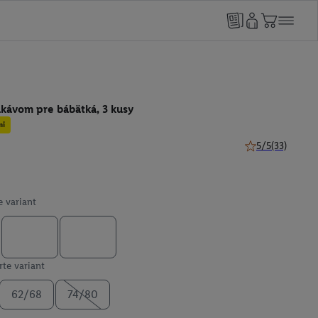
ukávom pre bábätká, 3 kusy
mi
5/5
(33)
5 z 5 hviezdičiek
e variant
te variant
62/68
74/80