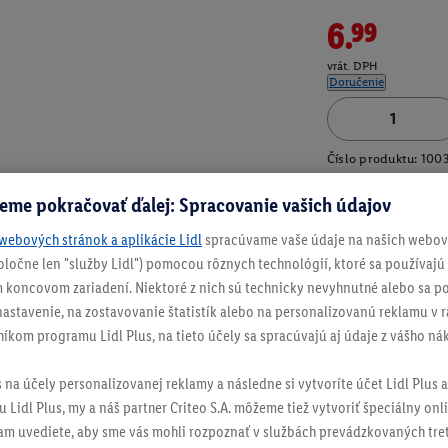
6.99
vrát. DPH
Doručenie
Číslo produktu:
100
eme pokračovať ďalej: Spracovanie vašich údajov
webových stránok a aplikácie Lidl
spracúvame vaše údaje na našich webový
spoločne len "služby Lidl") pomocou rôznych technológií, ktoré sa používajú
 koncovom zariadení. Niektoré z nich sú technicky nevyhnutné alebo sa po
stavenie, na zostavovanie štatistík alebo na personalizovanú reklamu v rá
níkom programu Lidl Plus, na tieto účely sa spracúvajú aj údaje z vášho n
s na účely personalizovanej reklamy a následne si vytvoríte účet Lidl Plus a
 Lidl Plus, my a náš partner Criteo S.A. môžeme tiež vytvoriť špeciálny onli
tam uvediete, aby sme vás mohli rozpoznať v službách prevádzkovaných tre