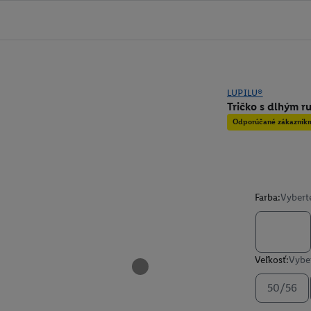
LUPILU®
Tričko s dlhým r
Odporúčané zákazník
Farba:
Vybert
Veľkosť:
Vyber
50/56