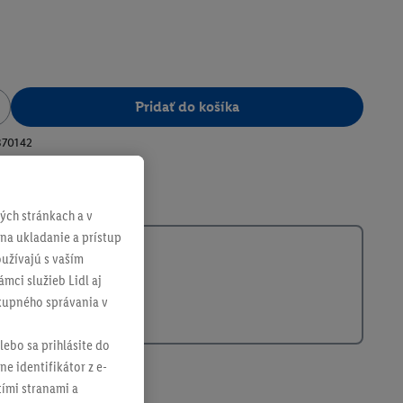
Pridať do košíka
370142
ch stránkach a v
 na ukladanie a prístup
užívajú s vaším
mci služieb Lidl aj
ákupného správania v
lebo sa prihlásite do
ne identifikátor z e-
tími stranami a