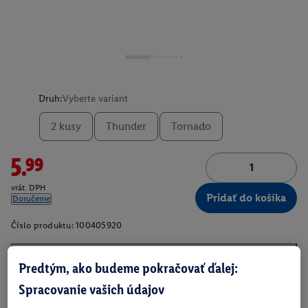
Druh:
Vyberte variant
2 kusy
Thunder
Tornado
5.99
vrát. DPH
Pridať do košíka
Doručenie
Číslo produktu:
100405920
Predtým, ako budeme pokračovať ďalej:
O produkte
Spracovanie vašich údajov