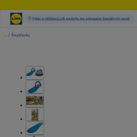
/
Šmykľavky