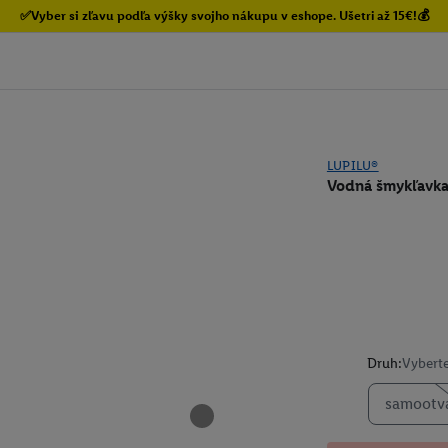
✅Vyber si zľavu podľa výšky svojho nákupu v eshope. Ušetri až 15€!💰
LUPILU®
Vodná šmykľavka
Druh:
Vyberte
samootvá