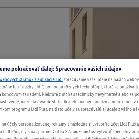
eme pokračovať ďalej: Spracovanie vašich údajov
webových stránok a aplikácie Lidl
spracúvame vaše údaje na našich webový
spoločne len "služby Lidl") pomocou rôznych technológií, ktoré sa používajú
 koncovom zariadení. Niektoré z nich sú technicky nevyhnutné alebo sa po
stavenie, na zostavovanie štatistík alebo na personalizovanú reklamu v rá
níkom programu Lidl Plus, na tieto účely sa spracúvajú aj údaje z vášho n
s na účely personalizovanej reklamy a následne si vytvoríte účet Lidl Plus a
 Lidl Plus, my a náš partner Criteo S.A. môžeme tiež vytvoriť špeciálny onli
tam uvediete, aby sme vás mohli rozpoznať v službách prevádzkovaných tre