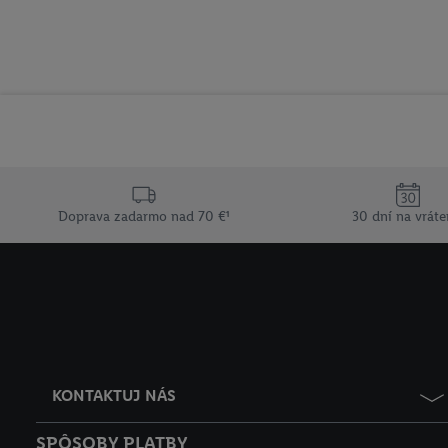
Doprava zadarmo nad 70 €¹
30 dní na vráte
KONTAKTUJ NÁS
SPÔSOBY PLATBY