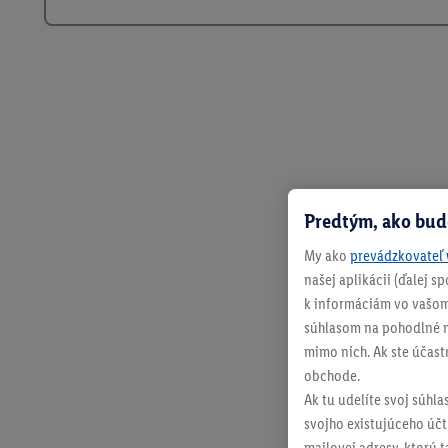
Predtým, ako bud
My ako
prevádzkovateľ 
našej aplikácii (ďalej 
k informáciám vo vašom
súhlasom na pohodlné na
mimo nich. Ak ste účast
obchode.
Ak tu udelíte svoj súhla
svojho existujúceho účtu
mailovej adresy, ktorú 