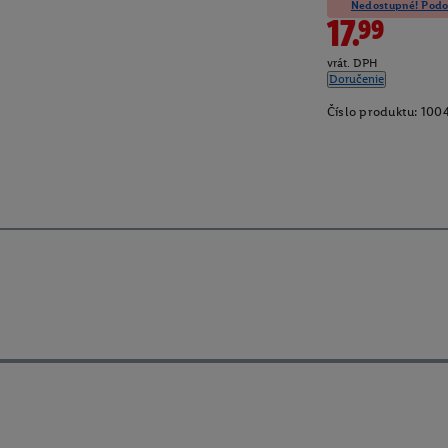
Nedostupné! Podob
17.99
vrát. DPH
Doručenie
Číslo produktu:
100