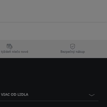
 týždeň niečo nové
Bezpečný nákup
VIAC OD LIDLA