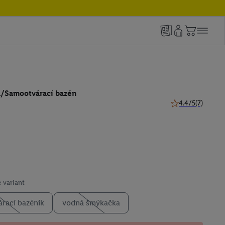
/Samootvárací bazén
4.4/5
(7)
4.4 z 5 hviezdičie
 variant
rací bazénik
vodná šmýkačka