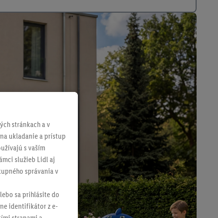
ch stránkach a v
 na ukladanie a prístup
užívajú s vaším
mci služieb Lidl aj
ákupného správania v
lebo sa prihlásite do
ne identifikátor z e-
tími stranami a