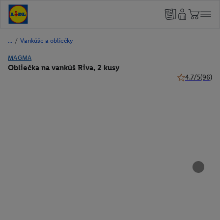
/
Vankúše a obliečky
MAGMA
Obliečka na vankúš Riva, 2 kusy
4.7/5
(96)
4.7 z 5 hviezd