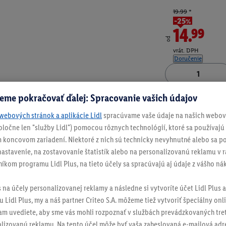
19.99
*
-25%
14.99
od
vrát. DPH
Doručenie
Číslo produktu:
100
eme pokračovať ďalej: Spracovanie vašich údajov
webových stránok a aplikácie Lidl
spracúvame vaše údaje na našich webový
spoločne len "služby Lidl") pomocou rôznych technológií, ktoré sa používajú
 koncovom zariadení. Niektoré z nich sú technicky nevyhnutné alebo sa po
stavenie, na zostavovanie štatistík alebo na personalizovanú reklamu v rá
níkom programu Lidl Plus, na tieto účely sa spracúvajú aj údaje z vášho n
s na účely personalizovanej reklamy a následne si vytvoríte účet Lidl Plus a
 Lidl Plus, my a náš partner Criteo S.A. môžeme tiež vytvoriť špeciálny onli
tam uvediete, aby sme vás mohli rozpoznať v službách prevádzkovaných tre
izovanú reklamu. Na tento účel môže byť vaša zaheslovaná e-mailová adre