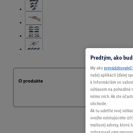
Predtým, ako bud
My ako
prevádzkovateľ 
našej aplikácii (ďalej 
O produkte
k informáciám vo vašom
súhlasom na pohodlné na
mimo nich. Ak ste účast
obchode.
Ak tu udelíte svoj súhla
svojho existujúceho účtu
mailovej adresy, ktorú 
zobrazovať vám personal