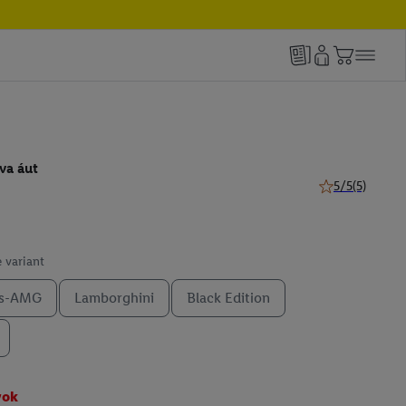
va áut
5/5
(5)
5 z 5 hviezdičie
 variant
es-AMG
Lamborghini
Black Edition
vok