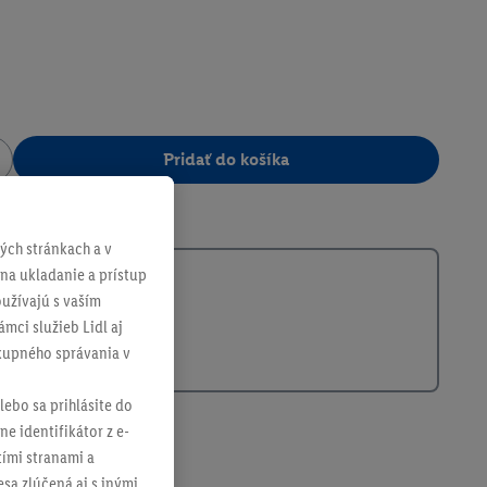
Pridať do košíka
392273
ch stránkach a v
 na ukladanie a prístup
užívajú s vaším
mci služieb Lidl aj
ákupného správania v
lebo sa prihlásite do
ne identifikátor z e-
tími stranami a
sa zlúčená aj s inými