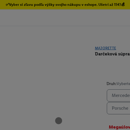
✅Vyber si zľavu podľa výšky svojho nákupu v eshope. Ušetri až 15€!💰
MAJORETTE
Darčeková súpra
Druh:
Vyberte
Merced
Porsche
Megaúlo