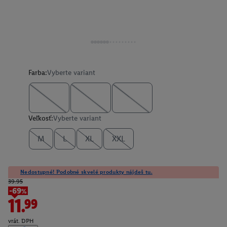
Farba:
Vyberte variant
Veľkosť:
Vyberte variant
M
L
XL
XXL
Nedostupné! Podobné skvelé produkty nájdeš tu.
39.95
-69%
11.99
vrát. DPH