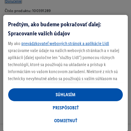
Doručenie
Číslo produktu:
100391289
Predtým, ako budeme pokračovať ďalej:
Spracovanie vašich údajov
Zistite svoju veľkosť
My ako
prevádzkovateľ webových stránok a aplikácie Lidl
spracúvame vaše údaje na našich webových stránkach a v našej
aplikácii (ďalej spoločne len "služby Lidl") pomocou rôznych
technológií, ktoré sa používajú na ukladanie a prístup k
O produkte
informáciám vo vašom koncovom zariadení. Niektoré z nich sú
technicky nevyhnutné alebo sa používajú s vaším súhlasom na
pohodlné nastavenie, na zostavovanie štatistík alebo na
personalizovanú reklamu v rámci služieb Lidl aj mimo nich. Ak
SÚHLASÍM
ste účastníkom programu Lidl Plus, na tieto účely sa spracúvajú
aj údaje z vášho nákupného správania v obchode.
PRISPÔSOBIŤ
Ak tu udelíte svoj súhlas na účely personalizovanej reklamy a
následne si vytvoríte účet Lidl Plus alebo sa prihlásite do svojho
ODMIETNUŤ
existujúceho účtu Lidl Plus, my a náš partner Criteo S.A. môžeme