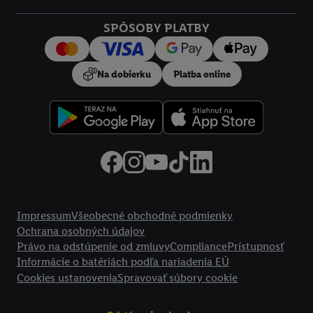
Kliknutím na možnosť "
Odmietnuť
" môžete povoliť iba
SPÔSOBY PLATBY
používanie potrebných technológií. Kliknutím na "
Súhlasím
"
vyjadríte súhlas so spracúvaním na všetky vyššie uvedené účely.
Ďalšie informácie vrátane informácií o dobe uchovávania
Na dobierku
Platba online
údajov a Vašom práve kedykoľvek odvolať súhlas s účinnosťou
do budúcnosti nájdete v našich
zásadách ochrany osobných
údajov
.
Imprint nájdete tu.
Právne informácie
Impressum
Všeobecné obchodné podmienky
Ochrana osobných údajov
Právo na odstúpenie od zmluvy
Compliance
Prístupnosť
Informácie o batériách podľa nariadenia EÚ
Cookies ustanovenia
Spravovať súbory cookie