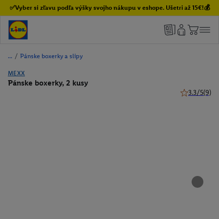
✅Vyber si zľavu podľa výšky svojho nákupu v eshope. Ušetri až 15€!💰
/
Pánske boxerky a slipy
MEXX
Pánske boxerky, 2 kusy
3.3/5
(9)
3.3 z 5 hviez