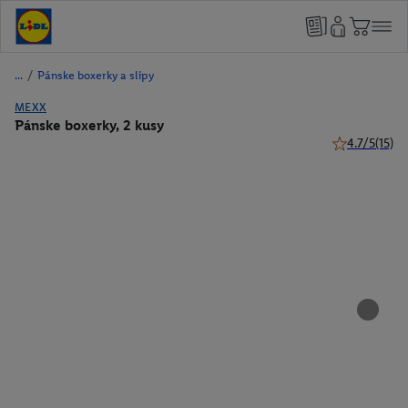
/
Pánske boxerky a slipy
MEXX
Pánske boxerky, 2 kusy
4.7/5
(15)
4.7 z 5 hviezd