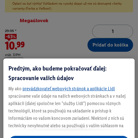
Oplatí sa byť rýchly! Vzhľadom na vysoký dopyt už nie sú dostupné všetky
varianty (Farba a Veľkosť).
Megaúlovok
29.95
*
-63%
10.99
Pridať do košíka
vrát. DPH
Doručenie
Predtým, ako budeme pokračovať ďalej:
Číslo produktu:
100399687
Spracovanie vašich údajov
My ako
prevádzkovateľ webových stránok a aplikácie Lidl
spracúvame vaše údaje na našich webových stránkach a v našej
Zistite svoju veľkosť
aplikácii (ďalej spoločne len "služby Lidl") pomocou rôznych
technológií, ktoré sa používajú na ukladanie a prístup k
informáciám vo vašom koncovom zariadení. Niektoré z nich sú
technicky nevyhnutné alebo sa používajú s vaším súhlasom na
O produkte
pohodlné nastavenie, na zostavovanie štatistík alebo na