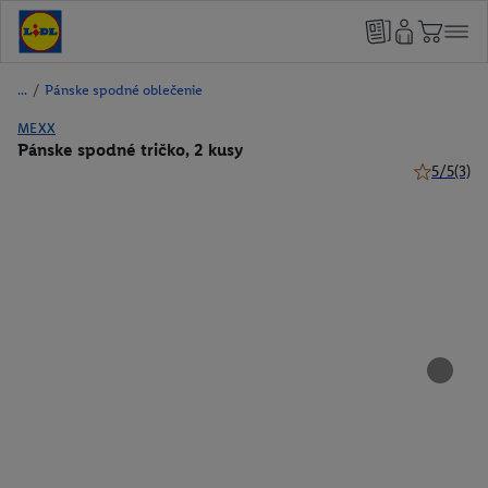
/
Pánske spodné oblečenie
MEXX
Pánske spodné tričko, 2 kusy
5/5
(3)
5 z 5 hviez