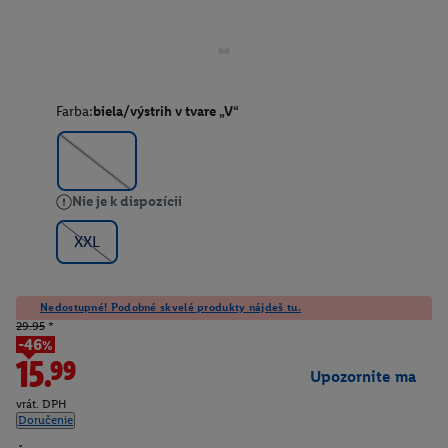
Farba:
biela/výstrih v tvare „V“
Nie je k dispozícii
XXL
Nedostupné! Podobné skvelé produkty nájdeš tu.
29.95
*
-46%
15.99
Upozornite ma
vrát. DPH
Doručenie