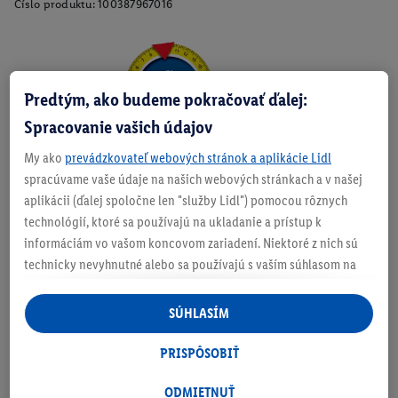
Číslo produktu:
100387967016
Zistite svoju veľkosť
Predtým, ako budeme pokračovať ďalej:
Spracovanie vašich údajov
My ako
prevádzkovateľ webových stránok a aplikácie Lidl
spracúvame vaše údaje na našich webových stránkach a v našej
O produkte
aplikácii (ďalej spoločne len "služby Lidl") pomocou rôznych
technológií, ktoré sa používajú na ukladanie a prístup k
informáciám vo vašom koncovom zariadení. Niektoré z nich sú
technicky nevyhnutné alebo sa používajú s vaším súhlasom na
Podrobnosti o bezpecnosti produktu
pohodlné nastavenie, na zostavovanie štatistík alebo na
personalizovanú reklamu v rámci služieb Lidl aj mimo nich. Ak
SÚHLASÍM
ste účastníkom programu Lidl Plus, na tieto účely sa spracúvajú
aj údaje z vášho nákupného správania v obchode.
PRISPÔSOBIŤ
Ak tu udelíte svoj súhlas na účely personalizovanej reklamy a
následne si vytvoríte účet Lidl Plus alebo sa prihlásite do svojho
ODMIETNUŤ