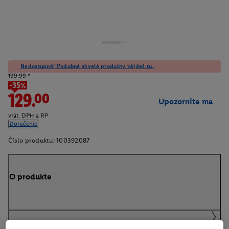
Nedostupné! Podobné skvelé produkty nájdeš tu.
199.99
*
-35%
129.00
Upozornite ma
vrát. DPH a RP
Doručenie
Číslo produktu:
100392087
O produkte