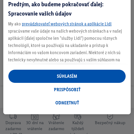
Informácie o batériách podľa nariadenia EÚ o
Predtým, ako budeme pokračovať ďalej:
batériách
Spracovanie vašich údajov
My ako
prevádzkovateľ webových stránok a aplikácie Lidl
spracúvame vaše údaje na našich webových stránkach a v našej
Na stiahnutie
aplikácii (ďalej spoločne len "služby Lidl") pomocou rôznych
technológií, ktoré sa používajú na ukladanie a prístup k
informáciám vo vašom koncovom zariadení. Niektoré z nich sú
technicky nevyhnutné alebo sa používajú s vaším súhlasom na
pohodlné nastavenie, na zostavovanie štatistík alebo na
personalizovanú reklamu v rámci služieb Lidl aj mimo nich. Ak
SÚHLASÍM
ste účastníkom programu Lidl Plus, na tieto účely sa spracúvajú
aj údaje z vášho nákupného správania v obchode.
PRISPÔSOBIŤ
Ak tu udelíte svoj súhlas na účely personalizovanej reklamy a
Odoberaj Newsletter!
následne si vytvoríte účet Lidl Plus alebo sa prihlásite do svojho
ODMIETNUŤ
existujúceho účtu Lidl Plus, my a náš partner Criteo S.A. môžeme
tiež vytvoriť špeciálny online identifikátor z e-mailovej adresy,
Doprava
30 dní na
Vrátenie
Každý
Bezpečný nákup
ktorú tam uvediete, aby sme vás mohli rozpoznať v službách
zadarmo
vrátenie
zadarmo
týždeň
prevádzkovaných tretími stranami a zobrazovať vám