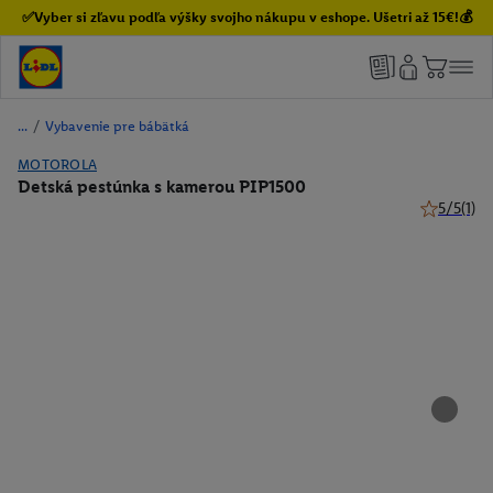
✅Vyber si zľavu podľa výšky svojho nákupu v eshope. Ušetri až 15€!💰
/
Vybavenie pre bábätká
MOTOROLA
Detská pestúnka s kamerou PIP1500
5/5
(1)
5 z 5 hviez