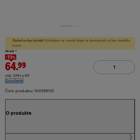
Oplatí sa byť rýchly!
Vzhľadom na vysoký dopyt je dostupných už len niekoľko
kusov.
74.90
*
-13%
64.99
vrát. DPH a RP
Doručenie
Číslo produktu:
100369155
O produkte