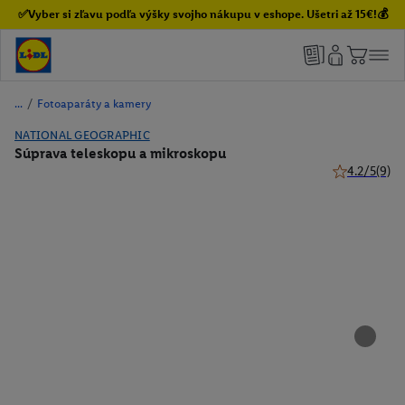
✅Vyber si zľavu podľa výšky svojho nákupu v eshope. Ušetri až 15€!💰
/
Fotoaparáty a kamery
NATIONAL GEOGRAPHIC
Súprava teleskopu a mikroskopu
4.2/5
(9)
4.2 z 5 hviez