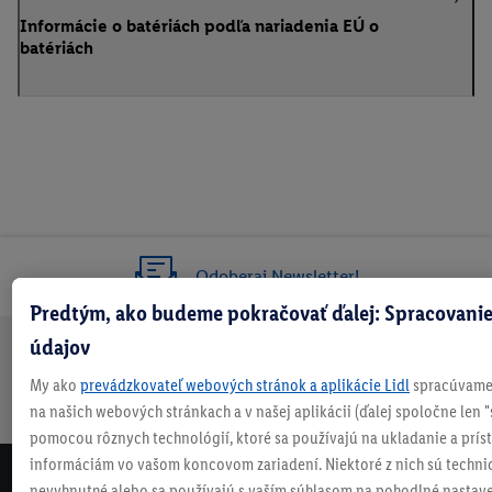
Informácie o batériách podľa nariadenia EÚ o
batériách
Odoberaj Newsletter!
Predtým, ako budeme pokračovať ďalej: Spracovanie
údajov
Doprava
30 dní na
Vrátenie
Každý
Bezpečný nákup
My ako
prevádzkovateľ webových stránok a aplikácie Lidl
spracúvame 
zadarmo
vrátenie
zadarmo
týždeň
na našich webových stránkach a v našej aplikácii (ďalej spoločne len "
nad 70 €¹
niečo nové
pomocou rôznych technológií, ktoré sa používajú na ukladanie a prís
informáciám vo vašom koncovom zariadení. Niektoré z nich sú techni
NEWSLETTER
nevyhnutné alebo sa používajú s vaším súhlasom na pohodlné nastave