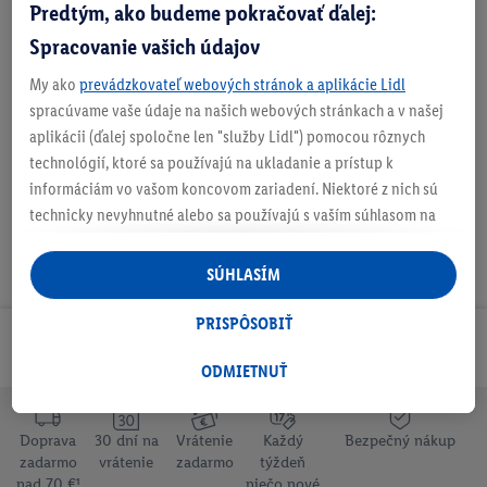
O produkte
Predtým, ako budeme pokračovať ďalej:
Spracovanie vašich údajov
My ako
prevádzkovateľ webových stránok a aplikácie Lidl
spracúvame vaše údaje na našich webových stránkach a v našej
Podrobnosti o bezpecnosti produktu
aplikácii (ďalej spoločne len "služby Lidl") pomocou rôznych
technológií, ktoré sa používajú na ukladanie a prístup k
informáciám vo vašom koncovom zariadení. Niektoré z nich sú
technicky nevyhnutné alebo sa používajú s vaším súhlasom na
pohodlné nastavenie, na zostavovanie štatistík alebo na
personalizovanú reklamu v rámci služieb Lidl aj mimo nich. Ak
SÚHLASÍM
ste účastníkom programu Lidl Plus, na tieto účely sa spracúvajú
aj údaje z vášho nákupného správania v obchode.
PRISPÔSOBIŤ
Ak tu udelíte svoj súhlas na účely personalizovanej reklamy a
Odoberaj Newsletter!
následne si vytvoríte účet Lidl Plus alebo sa prihlásite do svojho
ODMIETNUŤ
existujúceho účtu Lidl Plus, my a náš partner Criteo S.A. môžeme
tiež vytvoriť špeciálny online identifikátor z e-mailovej adresy,
Doprava
30 dní na
Vrátenie
Každý
Bezpečný nákup
ktorú tam uvediete, aby sme vás mohli rozpoznať v službách
zadarmo
vrátenie
zadarmo
týždeň
prevádzkovaných tretími stranami a zobrazovať vám
nad 70 €¹
niečo nové