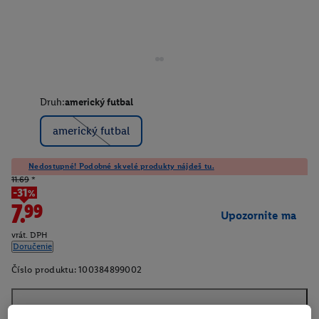
Druh:
americký futbal
americký futbal
Nedostupné! Podobné skvelé produkty nájdeš tu.
11.69
*
-31%
7.99
Upozornite ma
vrát. DPH
Doručenie
Číslo produktu:
100384899002