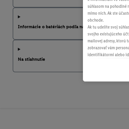
súhlasom na pohodlné na
mimo nich. Ak ste účast
obchode.
Informácie o batériách podľa nariadenia EÚ o batériá
Ak tu udelíte svoj súhla
svojho existujúceho účtu
mailovej adresy, ktorú 
zobrazovať vám personal
identifikátormi alebo id
Na stiahnutie
retargetingom, t. j. re
internetovom obchode, a
spoločnosti Lidl ak vám
Lidl, pomocou vašej has
spoločnosť Criteo SA k d
V časti "
Prispôsobiť
" mô
údajov.
Kliknutím na možnosť "
vyjadríte súhlas so spr
uchovávania údajov a V