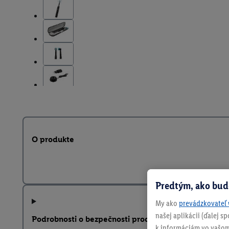
O produkte
Predtým, ako bud
My ako
prevádzkovateľ 
našej aplikácii (ďalej 
Podrobnosti o bezpečnosti produktu
k informáciám vo vašom