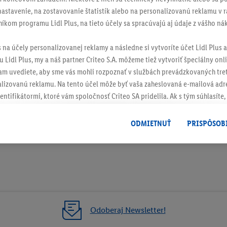
stavenie, na zostavovanie štatistík alebo na personalizovanú reklamu v rá
níkom programu Lidl Plus, na tieto účely sa spracúvajú aj údaje z vášho n
ch
s na účely personalizovanej reklamy a následne si vytvoríte účet Lidl Plus a
 Lidl Plus, my a náš partner Criteo S.A. môžeme tiež vytvoriť špeciálny onli
tam uvediete, aby sme vás mohli rozpoznať v službách prevádzkovaných tre
izovanú reklamu. Na tento účel môže byť vaša zaheslovaná e-mailová adre
entifikátormi, ktoré vám spoločnosť Criteo SA pridelila. Ak s tým súhlasíte, 
klamy na produkty, o ktoré ste prejavili záujem (napr. vložením produktu do
le nie jeho zakúpením), sa môžu zobrazovať aj na rôznych zariadeniach a 
ODMIETNUŤ
PRISPÔSOB
 možno priradiť niekoľko koncových zariadení alebo používanie viacerých 
hovanej e-mailovej adresy a prípadne ďalších identifikátorov/identifikáto
ispozícii.
žete povoliť jednotlivé účely a nájsť ďalšie informácie o podmienkach sp
Odmietnuť
" môžete povoliť iba používanie potrebných technológií. Kliknut
acúvaním na všetky vyššie uvedené účely. Ďalšie informácie vrátane inform
Odoberaj Newsletter!
ašom práve kedykoľvek odvolať súhlas s účinnosťou do budúcnosti nájdet