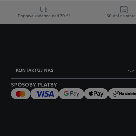
ochrany osobných údaj
Doprava zadarmo nad 70 €¹
30 dní na vráte
KONTAKTUJ NÁS
SPÔSOBY PLATBY
Na dobi