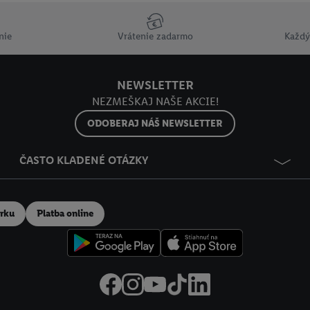
ov
.
Imprint nájdete tu.
nie
Vrátenie zadarmo
Každý
NEWSLETTER
NEZMEŠKAJ NAŠE AKCIE!
ODOBERAJ NÁŠ NEWSLETTER
ČASTO KLADENÉ OTÁZKY
erku
Platba online