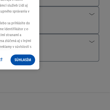
mci služieb Lidl aj
ákupného správania v
lebo sa prihlásite do
ne identifikátor z e-
tími stranami a
sa zlúčená aj s inými
reklamy v súvislosti s
 nákupného košíka v
v rôznych službách
IŤ
SÚHLASÍM
služieb spoločnosti
rov, ktoré má
racúvania osobných
ím na "
Súhlasím
"
ácií o dobe
e v našich
zásadách