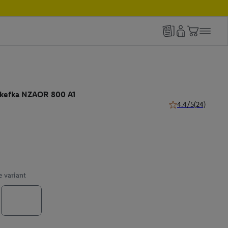
 kefka NZAOR 800 A1
4.4/5
(24)
4.4 z 5 hviezdičiek
e variant