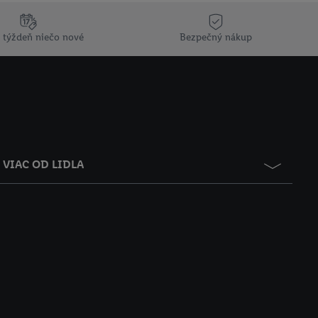
 týždeň niečo nové
Bezpečný nákup
VIAC OD LIDLA