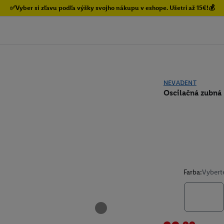
✅Vyber si zľavu podľa výšky svojho nákupu v eshope. Ušetri až 15€!💰
NEVADENT
Oscilačná zubná
Farba:
Vybert