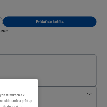
Pridať do košíka
389961
ch stránkach a v
 na ukladanie a prístup
užívajú s vaším