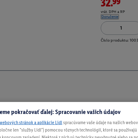
32.99
vrát. DPH a RP
Doručenie
Číslo produktu:
100
eme pokračovať ďalej: Spracovanie vašich údajov
webových stránok a aplikácie Lidl
spracúvame vaše údaje na našich webový
spoločne len "služby Lidl") pomocou rôznych technológií, ktoré sa používajú
 koncovom zariadení. Niektoré z nich sú technicky nevyhnutné alebo sa po