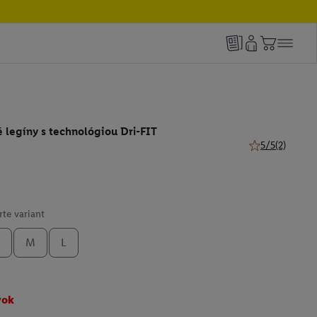
 legíny s technológiou Dri-FIT
5/5
(2)
5 z 5 hviezdičie
te variant
M
L
vok