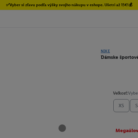
✅Vyber si zľavu podľa výšky svojho nákupu v eshope. Ušetri až 15€!💰
NIKE
Dámske športové
Veľkosť:
Vyber
XS
S
Megaúlo