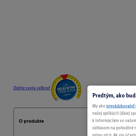
Zistite svoju veľkosť
Predtým, ako bud
My ako
prevádzkovateľ 
našej aplikácii (ďalej 
k informáciám vo vašom
O produkte
súhlasom na pohodlné na
mimo nich. Ak ste účast