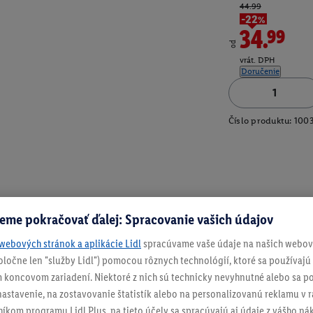
44.99
-22%
34.99
od
vrát. DPH
Doručenie
Číslo produktu:
100
eme pokračovať ďalej: Spracovanie vašich údajov
webových stránok a aplikácie Lidl
spracúvame vaše údaje na našich webový
spoločne len "služby Lidl") pomocou rôznych technológií, ktoré sa používajú
 koncovom zariadení. Niektoré z nich sú technicky nevyhnutné alebo sa po
stavenie, na zostavovanie štatistík alebo na personalizovanú reklamu v rá
níkom programu Lidl Plus, na tieto účely sa spracúvajú aj údaje z vášho n