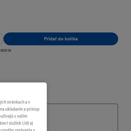
Pridať do košíka
390016
ch stránkach a v
 na ukladanie a prístup
užívajú s vaším
mci služieb Lidl aj
ákupného správania v