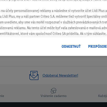
s na účely personalizovanej reklamy a následne si vytvoríte účet Lidl Plus a
 Lidl Plus, my a náš partner Criteo S.A. môžeme tiež vytvoriť špeciálny onli
tam uvediete, aby sme vás mohli rozpoznať v službách prevádzkovaných tre
izovanú reklamu. Na tento účel môže byť vaša zaheslovaná e-mailová adre
entifikátormi, ktoré vám spoločnosť Criteo SA pridelila. Ak s tým súhlasíte, 
klamy na produkty, o ktoré ste prejavili záujem (napr. vložením produktu do
le nie jeho zakúpením), sa môžu zobrazovať aj na rôznych zariadeniach a 
ODMIETNUŤ
PRISPÔSOB
 možno priradiť niekoľko koncových zariadení alebo používanie viacerých 
hovanej e-mailovej adresy a prípadne ďalších identifikátorov/identifikáto
ispozícii.
žete povoliť jednotlivé účely a nájsť ďalšie informácie o podmienkach sp
Odoberaj Newsletter!
Odmietnuť
" môžete povoliť iba používanie potrebných technológií. Kliknut
acúvaním na všetky vyššie uvedené účely. Ďalšie informácie vrátane inform
ašom práve kedykoľvek odvolať súhlas s účinnosťou do budúcnosti nájdet
nie
Vrátenie zadarmo
Každý
ov
.
Imprint nájdete tu.