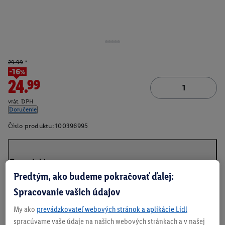
29.99
*
-16%
24.99
vrát. DPH
Doručenie
Číslo produktu:
100396995
O produkte
Predtým, ako budeme pokračovať ďalej:
Spracovanie vašich údajov
My ako
prevádzkovateľ webových stránok a aplikácie Lidl
spracúvame vaše údaje na našich webových stránkach a v našej