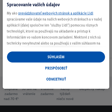
Spracovanie vašich údajov
O produkte
My ako
prevádzkovateľ webových stránok a aplikácie Lidl
spracúvame vaše údaje na našich webových stránkach a v našej
aplikácii (ďalej spoločne len "služby Lidl") pomocou rôznych
technológií, ktoré sa používajú na ukladanie a prístup k
informáciám vo vašom koncovom zariadení. Niektoré z nich sú
technicky nevyhnutné alebo sa používajú s vaším súhlasom na
pohodlné nastavenie, na zostavovanie štatistík alebo na
personalizovanú reklamu v rámci služieb Lidl aj mimo nich. Ak
SÚHLASÍM
ste účastníkom programu Lidl Plus, na tieto účely sa spracúvajú
aj údaje z vášho nákupného správania v obchode.
Odoberaj Newsletter!
PRISPÔSOBIŤ
Ak tu udelíte svoj súhlas na účely personalizovanej reklamy a
následne si vytvoríte účet Lidl Plus alebo sa prihlásite do svojho
ODMIETNUŤ
existujúceho účtu Lidl Plus, my a náš partner Criteo S.A. môžeme
Doprava
30 dní na
Vrátenie
Každý
Bezpečný nákup
tiež vytvoriť špeciálny online identifikátor z e-mailovej adresy,
zadarmo
vrátenie
zadarmo
týždeň
ktorú tam uvediete, aby sme vás mohli rozpoznať v službách
nad 70 €¹
niečo nové
prevádzkovaných tretími stranami a zobrazovať vám
personalizovanú reklamu. Na tento účel môže byť vaša