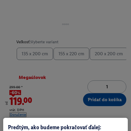
Veľkosť:
Vyberte variant
135 x 200 cm
155 x 220 cm
200 x 200 cm
Megaúlovok
299.00
*
-60%
119.00
Pridať do košíka
od
vrát. DPH
Doručenie
Číslo produktu:
100344845
Predtým, ako budeme pokračovať ďalej: