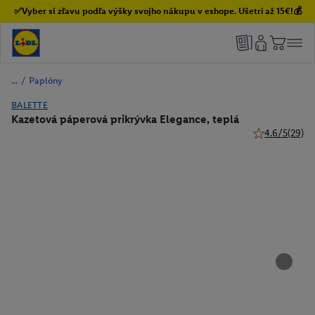
✅Vyber si zľavu podľa výšky svojho nákupu v eshope. Ušetri až 15€!💰
/
Paplóny
BALETTE
Kazetová páperová prikrývka Elegance, teplá
4.6/5
(29)
4.6 z 5 hviezd