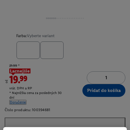
Farba:
Vyberte variant
21.99
*
Lacnejšie
19.99
od
vrát. DPH a RP
Pridať do košíka
* Najnižšia cena za posledných 30
dní
Doručenie
Číslo produktu:
100394681