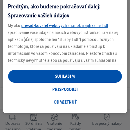
O produkte
Predtým, ako budeme pokračovať ďalej:
Spracovanie vašich údajov
My ako
prevádzkovateľ webových stránok a aplikácie Lidl
spracúvame vaše údaje na našich webových stránkach a v našej
Informácie o batériách podľa nariadenia EÚ o
batériách
aplikácii (ďalej spoločne len "služby Lidl") pomocou rôznych
technológií, ktoré sa používajú na ukladanie a prístup k
informáciám vo vašom koncovom zariadení. Niektoré z nich sú
technicky nevyhnutné alebo sa používajú s vaším súhlasom na
pohodlné nastavenie, na zostavovanie štatistík alebo na
personalizovanú reklamu v rámci služieb Lidl aj mimo nich. Ak
SÚHLASÍM
ste účastníkom programu Lidl Plus, na tieto účely sa spracúvajú
aj údaje z vášho nákupného správania v obchode.
PRISPÔSOBIŤ
Ak tu udelíte svoj súhlas na účely personalizovanej reklamy a
Odoberaj Newsletter!
následne si vytvoríte účet Lidl Plus alebo sa prihlásite do svojho
ODMIETNUŤ
existujúceho účtu Lidl Plus, my a náš partner Criteo S.A. môžeme
tiež vytvoriť špeciálny online identifikátor z e-mailovej adresy,
ktorú tam uvediete, aby sme vás mohli rozpoznať v službách
Doprava
30 dní na
Vrátenie
Každý
Bezpečný nákup
zadarmo
vrátenie
zadarmo
týždeň
prevádzkovaných tretími stranami a zobrazovať vám