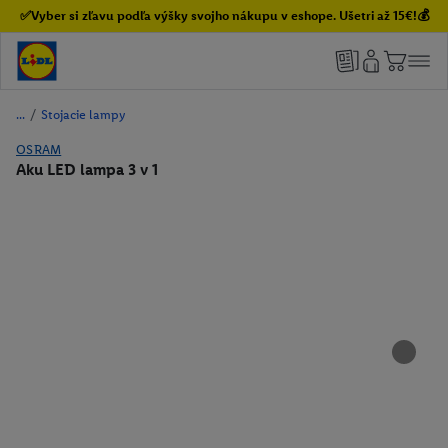
✅Vyber si zľavu podľa výšky svojho nákupu v eshope. Ušetri až 15€!💰
/
Stojacie lampy
OSRAM
Aku LED lampa 3 v 1