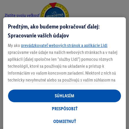
Zistite svoju veľkosť
Predtým, ako budeme pokračovať ďalej:
Spracovanie vašich údajov
My ako
prevádzkovateľ webových stránok a aplikácie Lidl
O produkte
spracúvame vaše údaje na našich webových stránkach a v našej
aplikácii (ďalej spoločne len "služby Lidl") pomocou rôznych
technológií, ktoré sa používajú na ukladanie a prístup k
informáciám vo vašom koncovom zariadení. Niektoré z nich sú
Podrobnosti o bezpečnosti produktu
technicky nevyhnutné alebo sa používajú s vaším súhlasom na
pohodlné nastavenie, na zostavovanie štatistík alebo na
personalizovanú reklamu v rámci služieb Lidl aj mimo nich. Ak
SÚHLASÍM
ste účastníkom programu Lidl Plus, na tieto účely sa spracúvajú
aj údaje z vášho nákupného správania v obchode.
PRISPÔSOBIŤ
Ak tu udelíte svoj súhlas na účely personalizovanej reklamy a
následne si vytvoríte účet Lidl Plus alebo sa prihlásite do svojho
ODMIETNUŤ
existujúceho účtu Lidl Plus, my a náš partner Criteo S.A. môžeme