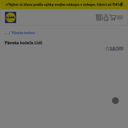
✅Vyber si zľavu podľa výšky svojho nákupu v eshope. Ušetri až 15€!💰
/
Pánske košele
Pánska košeľa Lidl
3.8/5
(9)
3.8 z 5 hviez