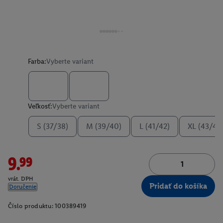
Farba:
Vyberte variant
Veľkosť:
Vyberte variant
S (37/38)
M (39/40)
L (41/42)
XL (43/44
9.99
vrát. DPH
Pridať do košíka
Doručenie
Číslo produktu:
100389419