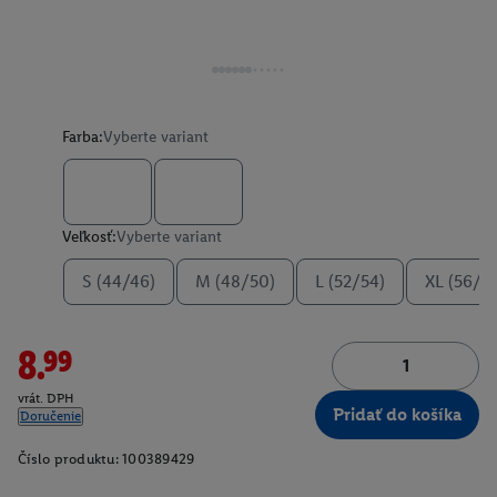
Farba:
Vyberte variant
Veľkosť:
Vyberte variant
S (44/46)
M (48/50)
L (52/54)
XL (56/5
8.99
vrát. DPH
Pridať do košíka
Doručenie
Číslo produktu:
100389429