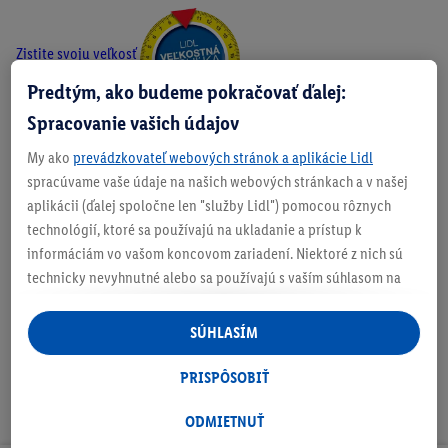
Zistite svoju veľkosť
Predtým, ako budeme pokračovať ďalej:
Spracovanie vašich údajov
My ako
prevádzkovateľ webových stránok a aplikácie Lidl
O produkte
spracúvame vaše údaje na našich webových stránkach a v našej
aplikácii (ďalej spoločne len "služby Lidl") pomocou rôznych
technológií, ktoré sa používajú na ukladanie a prístup k
informáciám vo vašom koncovom zariadení. Niektoré z nich sú
Podrobnosti o bezpečnosti produktu
technicky nevyhnutné alebo sa používajú s vaším súhlasom na
pohodlné nastavenie, na zostavovanie štatistík alebo na
personalizovanú reklamu v rámci služieb Lidl aj mimo nich. Ak
SÚHLASÍM
ste účastníkom programu Lidl Plus, na tieto účely sa spracúvajú
aj údaje z vášho nákupného správania v obchode.
PRISPÔSOBIŤ
Ak tu udelíte svoj súhlas na účely personalizovanej reklamy a
následne si vytvoríte účet Lidl Plus alebo sa prihlásite do svojho
ODMIETNUŤ
existujúceho účtu Lidl Plus, my a náš partner Criteo S.A. môžeme