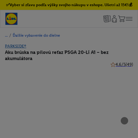
✅Vyber si zľavu podľa výšky svojho nákupu v eshope. Ušetri až 15€!💰
/
Ďalšie vybavenie do dielne
PARKSIDE®
Aku brúska na pílovú reťaz PSGA 20-Li A1 – bez
akumulátora
4.6/5
(49)
4.6 z 5 hviezdi