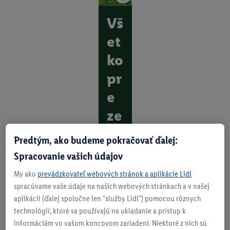
Vš
et
ko
pr
e
ze
le
Predtým, ako budeme pokračovať ďalej:
n
Spracovanie vašich údajov
ú
My ako
prevádzkovateľ webových stránok a aplikácie Lidl
a
spracúvame vaše údaje na našich webových stránkach a v našej
aplikácii (ďalej spoločne len "služby Lidl") pomocou rôznych
p
technológií, ktoré sa používajú na ukladanie a prístup k
or
informáciám vo vašom koncovom zariadení. Niektoré z nich sú