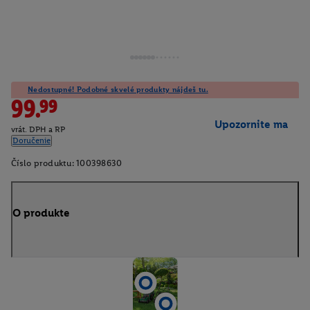
Nedostupné! Podobné skvelé produkty nájdeš tu.
99.99
Upozornite ma
vrát. DPH a RP
Doručenie
Číslo produktu:
100398630
O produkte