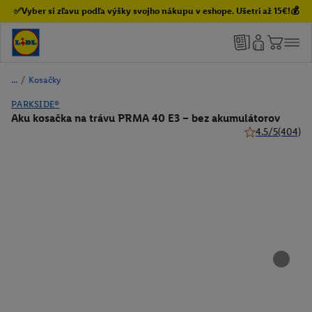
✅Vyber si zľavu podľa výšky svojho nákupu v eshope. Ušetri až 15€!💰
/
Kosačky
PARKSIDE®
Aku kosačka na trávu PRMA 40 E3 – bez akumulátorov
4.5/5
(404)
4.5 z 5 hviezdič