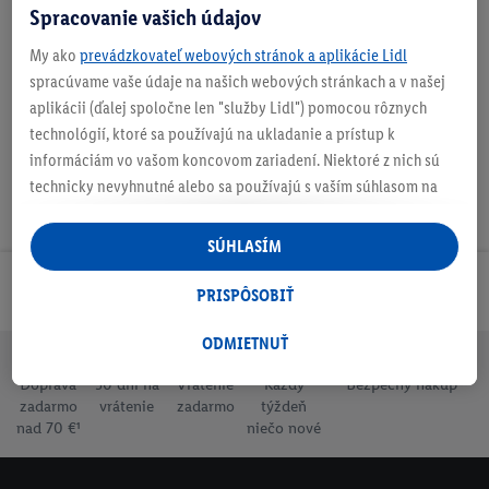
Spracovanie vašich údajov
My ako
prevádzkovateľ webových stránok a aplikácie Lidl
Na stiahnutie
spracúvame vaše údaje na našich webových stránkach a v našej
aplikácii (ďalej spoločne len "služby Lidl") pomocou rôznych
technológií, ktoré sa používajú na ukladanie a prístup k
informáciám vo vašom koncovom zariadení. Niektoré z nich sú
technicky nevyhnutné alebo sa používajú s vaším súhlasom na
pohodlné nastavenie, na zostavovanie štatistík alebo na
personalizovanú reklamu v rámci služieb Lidl aj mimo nich. Ak
SÚHLASÍM
ste účastníkom programu Lidl Plus, na tieto účely sa spracúvajú
aj údaje z vášho nákupného správania v obchode.
Odoberaj Newsletter!
PRISPÔSOBIŤ
Ak tu udelíte svoj súhlas na účely personalizovanej reklamy a
následne si vytvoríte účet Lidl Plus alebo sa prihlásite do svojho
ODMIETNUŤ
existujúceho účtu Lidl Plus, my a náš partner Criteo S.A. môžeme
Doprava
30 dní na
Vrátenie
Každý
Bezpečný nákup
tiež vytvoriť špeciálny online identifikátor z e-mailovej adresy,
zadarmo
vrátenie
zadarmo
týždeň
ktorú tam uvediete, aby sme vás mohli rozpoznať v službách
nad 70 €¹
niečo nové
prevádzkovaných tretími stranami a zobrazovať vám
personalizovanú reklamu. Na tento účel môže byť vaša