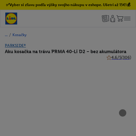
✅Vyber si zľavu podľa výšky svojho nákupu v eshope. Ušetri až 15€!💰
/
Kosačky
PARKSIDE®
Aku kosačka na trávu PRMA 40-Li D2 – bez akumulátora
4.6/5
(306)
4.6 z 5 hviezdič