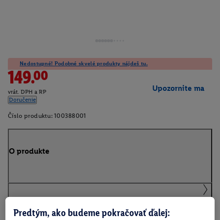
Nedostupné! Podobné skvelé produkty nájdeš tu.
149.00
Upozornite ma
vrát. DPH a RP
Doručenie
Číslo produktu:
100388001
O produkte
Podrobnosti o bezpečnosti produktu
Predtým, ako budeme pokračovať ďalej: