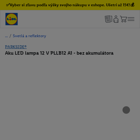
✅Vyber si zľavu podľa výšky svojho nákupu v eshope. Ušetri až 15€!💰
/
Svetlá a reflektory
PARKSIDE®
Aku LED lampa 12 V PLLB12 A1 - bez akumulátora