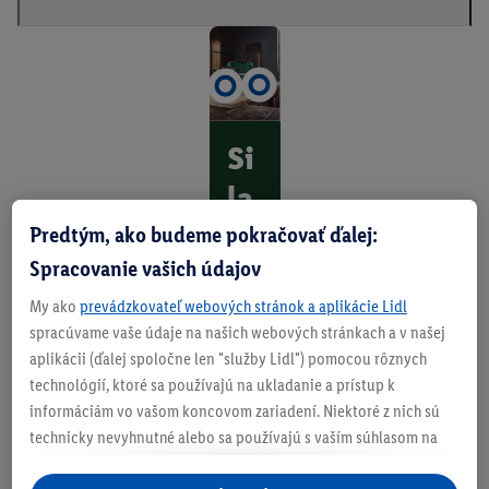
Si
la
pr
Predtým, ako budeme pokračovať ďalej:
Spracovanie vašich údajov
e
va
My ako
prevádzkovateľ webových stránok a aplikácie Lidl
spracúvame vaše údaje na našich webových stránkach a v našej
še
aplikácii (ďalej spoločne len "služby Lidl") pomocou rôznych
pr
technológií, ktoré sa používajú na ukladanie a prístup k
informáciám vo vašom koncovom zariadení. Niektoré z nich sú
oj
technicky nevyhnutné alebo sa používajú s vaším súhlasom na
ek
pohodlné nastavenie, na zostavovanie štatistík alebo na