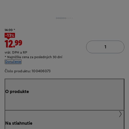
14.99
*
-13%
12.99
vrát. DPH a RP
* Najnižšia cena za posledných 30 dní
Doručenie
Číslo produktu:
100406073
O produkte
Na stiahnutie