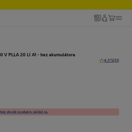
 V PLLA 20 Li A1 - bez akumulátora
4.7/5
(51)
4.7 z 5 hviezdičiek
né skvelé produkty nájdeš tu.