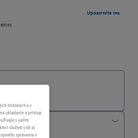
Upozornite ma
389565
ch stránkach a v
 na ukladanie a prístup
užívajú s vaším
mci služieb Lidl aj
ákupného správania v