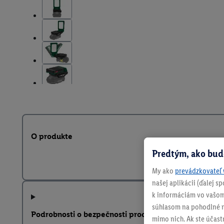
O produkte
Predtým, ako bud
My ako
prevádzkovateľ 
našej aplikácii (ďalej 
k informáciám vo vašom
súhlasom na pohodlné na
Podrobnosti o bezpečnosti produktu
mimo nich. Ak ste účast