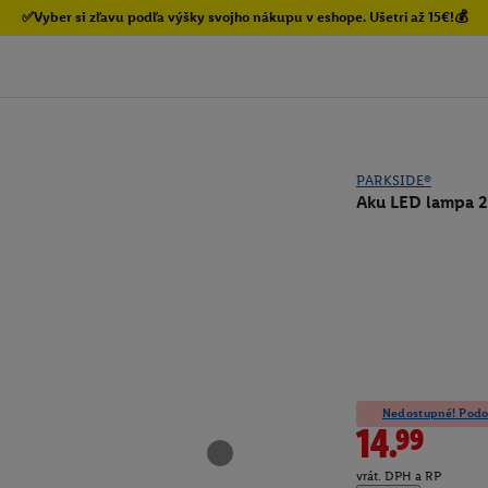
✅Vyber si zľavu podľa výšky svojho nákupu v eshope. Ušetri až 15€!💰
PARKSIDE®
Aku LED lampa 20
Nedostupné! Podob
14.99
vrát. DPH a RP