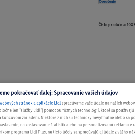
Doručenie
Číslo produktu:
100
eme pokračovať ďalej: Spracovanie vašich údajov
webových stránok a aplikácie Lidl
spracúvame vaše údaje na našich webový
spoločne len "služby Lidl") pomocou rôznych technológií, ktoré sa používajú
 koncovom zariadení. Niektoré z nich sú technicky nevyhnutné alebo sa po
stavenie, na zostavovanie štatistík alebo na personalizovanú reklamu v rá
níkom programu Lidl Plus, na tieto účely sa spracúvajú aj údaje z vášho n