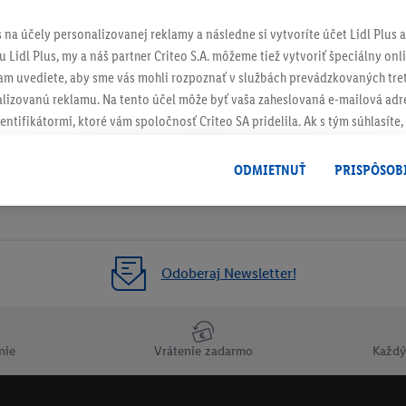
s na účely personalizovanej reklamy a následne si vytvoríte účet Lidl Plus a
 Lidl Plus, my a náš partner Criteo S.A. môžeme tiež vytvoriť špeciálny onli
tam uvediete, aby sme vás mohli rozpoznať v službách prevádzkovaných tre
izovanú reklamu. Na tento účel môže byť vaša zaheslovaná e-mailová adre
entifikátormi, ktoré vám spoločnosť Criteo SA pridelila. Ak s tým súhlasíte, 
klamy na produkty, o ktoré ste prejavili záujem (napr. vložením produktu do
le nie jeho zakúpením), sa môžu zobrazovať aj na rôznych zariadeniach a 
ODMIETNUŤ
PRISPÔSOB
 možno priradiť niekoľko koncových zariadení alebo používanie viacerých 
hovanej e-mailovej adresy a prípadne ďalších identifikátorov/identifikáto
ispozícii.
žete povoliť jednotlivé účely a nájsť ďalšie informácie o podmienkach sp
Odoberaj Newsletter!
Odmietnuť
" môžete povoliť iba používanie potrebných technológií. Kliknut
acúvaním na všetky vyššie uvedené účely. Ďalšie informácie vrátane inform
ašom práve kedykoľvek odvolať súhlas s účinnosťou do budúcnosti nájdet
nie
Vrátenie zadarmo
Každý
ov
.
Imprint nájdete tu.