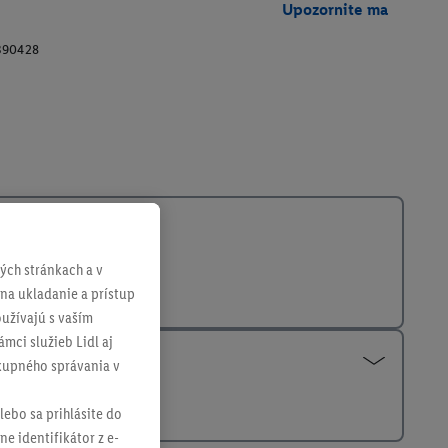
Upozornite ma
390428
ch stránkach a v
 na ukladanie a prístup
užívajú s vaším
mci služieb Lidl aj
ákupného správania v
lebo sa prihlásite do
ne identifikátor z e-