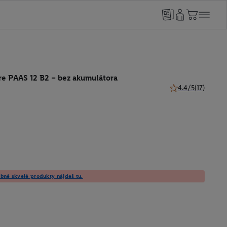
re PAAS 12 B2 – bez akumulátora
4.4/5
(17)
4.4 z 5 hviezdičiek
né skvelé produkty nájdeš tu.