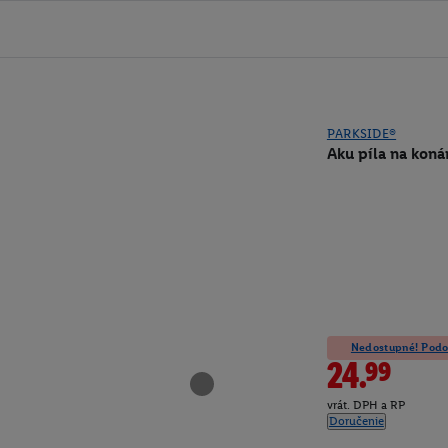
PARKSIDE®
Aku píla na koná
Nedostupné! Podob
24.99
vrát. DPH a RP
Doručenie