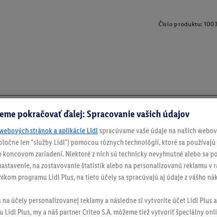
Číslo produktu:
100
eme pokračovať ďalej: Spracovanie vašich údajov
webových stránok a aplikácie Lidl
spracúvame vaše údaje na našich webový
spoločne len "služby Lidl") pomocou rôznych technológií, ktoré sa používajú
 koncovom zariadení. Niektoré z nich sú technicky nevyhnutné alebo sa po
stavenie, na zostavovanie štatistík alebo na personalizovanú reklamu v rá
níkom programu Lidl Plus, na tieto účely sa spracúvajú aj údaje z vášho n
s na účely personalizovanej reklamy a následne si vytvoríte účet Lidl Plus a
 Lidl Plus, my a náš partner Criteo S.A. môžeme tiež vytvoriť špeciálny onli