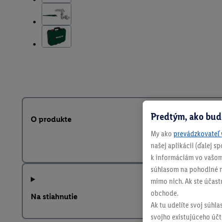
Predtým, ako bud
O produkte
My ako
prevádzkovateľ 
našej aplikácii (ďalej 
k informáciám vo vašom
súhlasom na pohodlné na
mimo nich. Ak ste účast
obchode.
Na stiahnutie
Ak tu udelíte svoj súhla
svojho existujúceho účtu