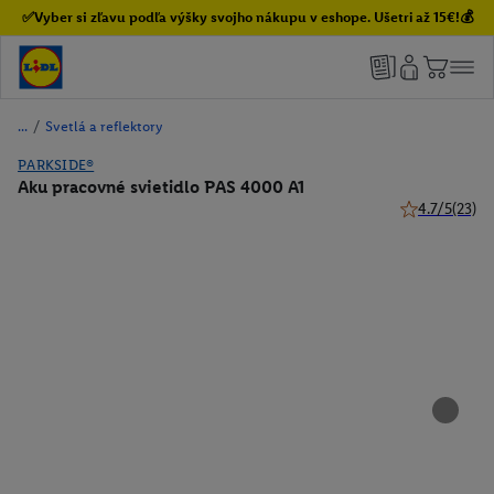
✅Vyber si zľavu podľa výšky svojho nákupu v eshope. Ušetri až 15€!💰
/
Svetlá a reflektory
PARKSIDE®
Aku pracovné svietidlo PAS 4000 A1
4.7/5
(23)
4.7 z 5 hviezd