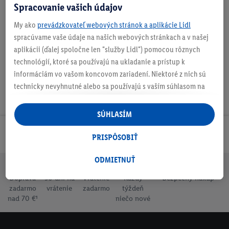
Spracovanie vašich údajov
My ako
prevádzkovateľ webových stránok a aplikácie Lidl
Na stiahnutie
spracúvame vaše údaje na našich webových stránkach a v našej
aplikácii (ďalej spoločne len "služby Lidl") pomocou rôznych
technológií, ktoré sa používajú na ukladanie a prístup k
informáciám vo vašom koncovom zariadení. Niektoré z nich sú
technicky nevyhnutné alebo sa používajú s vaším súhlasom na
pohodlné nastavenie, na zostavovanie štatistík alebo na
personalizovanú reklamu v rámci služieb Lidl aj mimo nich. Ak
SÚHLASÍM
ste účastníkom programu Lidl Plus, na tieto účely sa spracúvajú
Odoberaj Newsletter!
aj údaje z vášho nákupného správania v obchode.
PRISPÔSOBIŤ
Ak tu udelíte svoj súhlas na účely personalizovanej reklamy a
následne si vytvoríte účet Lidl Plus alebo sa prihlásite do svojho
ODMIETNUŤ
existujúceho účtu Lidl Plus, my a náš partner Criteo S.A. môžeme
Doprava
30 dní na
Vrátenie
Každý
Bezpečný nákup
tiež vytvoriť špeciálny online identifikátor z e-mailovej adresy,
zadarmo
vrátenie
zadarmo
týždeň
ktorú tam uvediete, aby sme vás mohli rozpoznať v službách
nad 70 €¹
niečo nové
prevádzkovaných tretími stranami a zobrazovať vám
personalizovanú reklamu. Na tento účel môže byť vaša