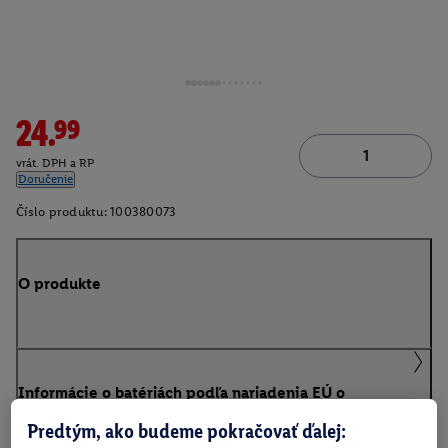
24.99
vrát. DPH a RP
Doručenie
Číslo produktu:
100380073
O produkte
Informácie o batériách podľa nariadenia EÚ o
batériách
Predtým, ako budeme pokračovať ďalej: