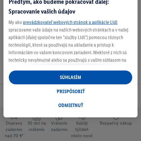
Predtým, ako budeme pokračovať ďalej:
Spracovanie vašich údajov
My ako
prevádzkovateľ webových stránok a aplikácie Lidl
spracúvame vaše údaje na našich webových stránkach a v našej
Na stiahnutie
aplikácii (ďalej spoločne len "služby Lidl") pomocou rôznych
technológií, ktoré sa používajú na ukladanie a prístup k
informáciám vo vašom koncovom zariadení. Niektoré z nich sú
technicky nevyhnutné alebo sa používajú s vaším súhlasom na
pohodlné nastavenie, na zostavovanie štatistík alebo na
personalizovanú reklamu v rámci služieb Lidl aj mimo nich. Ak
SÚHLASÍM
ste účastníkom programu Lidl Plus, na tieto účely sa spracúvajú
aj údaje z vášho nákupného správania v obchode.
PRISPÔSOBIŤ
Odoberaj Newsletter!
Ak tu udelíte svoj súhlas na účely personalizovanej reklamy a
následne si vytvoríte účet Lidl Plus alebo sa prihlásite do svojho
ODMIETNUŤ
existujúceho účtu Lidl Plus, my a náš partner Criteo S.A. môžeme
tiež vytvoriť špeciálny online identifikátor z e-mailovej adresy,
Doprava
30 dní na
Vrátenie
Každý
Bezpečný nákup
ktorú tam uvediete, aby sme vás mohli rozpoznať v službách
zadarmo
vrátenie
zadarmo
týždeň
prevádzkovaných tretími stranami a zobrazovať vám
nad 70 €¹
niečo nové