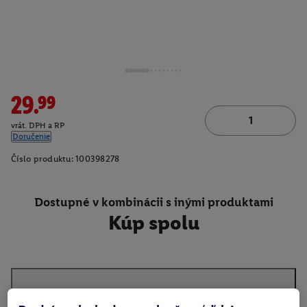
29.99
vrát. DPH a RP
Doručenie
Číslo produktu:
100398278
Dostupné v kombinácii s inými produktami
Kúp spolu
O produkte