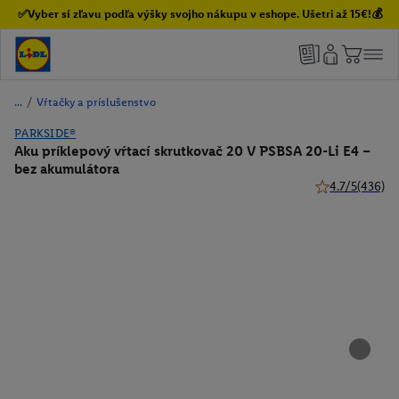
✅Vyber si zľavu podľa výšky svojho nákupu v eshope. Ušetri až 15€!💰
/
Vŕtačky a príslušenstvo
PARKSIDE®
Aku príklepový vŕtací skrutkovač 20 V PSBSA 20-Li E4 –
bez akumulátora
4.7/5
(436)
4.7 z 5 hviezdi