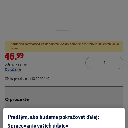
Oplatí sa byť rýchly!
Vzhľadom na vysoký dopyt je dostupných už len niekoľko
kusov.
46.99
vrát. DPH a RP
Doručenie
Číslo produktu:
100393149
O produkte
Predtým, ako budeme pokračovať ďalej:
Spracovanie vašich údajov