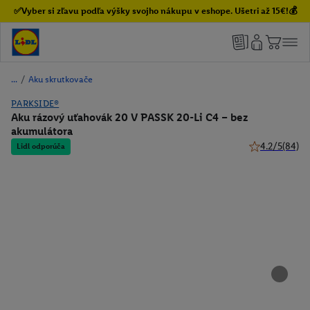
✅Vyber si zľavu podľa výšky svojho nákupu v eshope. Ušetri až 15€!💰
/
Aku skrutkovače
PARKSIDE®
Aku rázový uťahovák 20 V PASSK 20-Li C4 – bez
akumulátora
4.2/5
(84)
Lidl odporúča
4.2 z 5 hviezdi