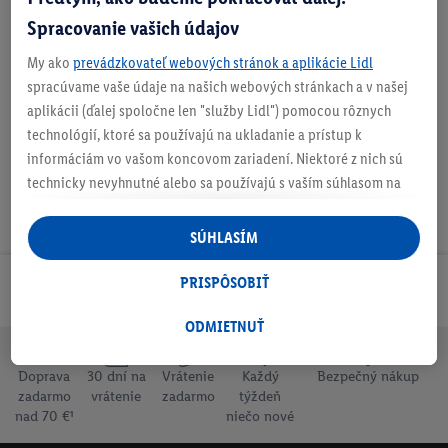
Spracovanie vašich údajov
My ako
prevádzkovateľ webových stránok a aplikácie Lidl
Na stiahnutie
spracúvame vaše údaje na našich webových stránkach a v našej
aplikácii (ďalej spoločne len "služby Lidl") pomocou rôznych
technológií, ktoré sa používajú na ukladanie a prístup k
informáciám vo vašom koncovom zariadení. Niektoré z nich sú
technicky nevyhnutné alebo sa používajú s vaším súhlasom na
pohodlné nastavenie, na zostavovanie štatistík alebo na
personalizovanú reklamu v rámci služieb Lidl aj mimo nich. Ak
SÚHLASÍM
ste účastníkom programu Lidl Plus, na tieto účely sa spracúvajú
aj údaje z vášho nákupného správania v obchode.
PRISPÔSOBIŤ
Odoberaj Newsletter!
Ak tu udelíte svoj súhlas na účely personalizovanej reklamy a
následne si vytvoríte účet Lidl Plus alebo sa prihlásite do svojho
ODMIETNUŤ
existujúceho účtu Lidl Plus, my a náš partner Criteo S.A. môžeme
tiež vytvoriť špeciálny online identifikátor z e-mailovej adresy,
Doprava
30 dní na
Vrátenie
Každý
Bezpečný nákup
zadarmo
vrátenie
zadarmo
týždeň
ktorú tam uvediete, aby sme vás mohli rozpoznať v službách
nad 70 €¹
niečo nové
prevádzkovaných tretími stranami a zobrazovať vám
personalizovanú reklamu. Na tento účel môže byť vaša