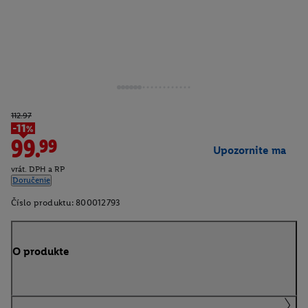
112.97
-11%
99.99
Upozornite ma
vrát. DPH a RP
Doručenie
Číslo produktu:
800012793
O produkte