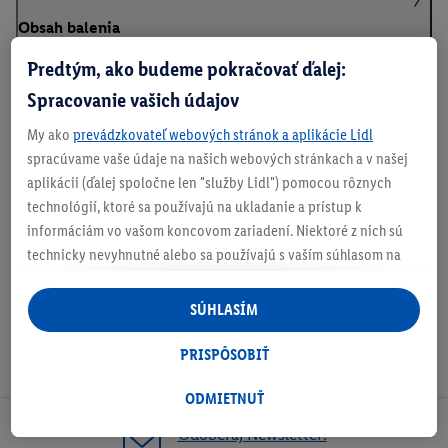
Obsah balenia
Predtým, ako budeme pokračovať ďalej:
Spracovanie vašich údajov
Informácie o batériách podľa nariadenia EÚ o
My ako
prevádzkovateľ webových stránok a aplikácie Lidl
batériách
spracúvame vaše údaje na našich webových stránkach a v našej
aplikácii (ďalej spoločne len "služby Lidl") pomocou rôznych
technológií, ktoré sa používajú na ukladanie a prístup k
Na stiahnutie
informáciám vo vašom koncovom zariadení. Niektoré z nich sú
technicky nevyhnutné alebo sa používajú s vaším súhlasom na
pohodlné nastavenie, na zostavovanie štatistík alebo na
personalizovanú reklamu v rámci služieb Lidl aj mimo nich. Ak
SÚHLASÍM
ste účastníkom programu Lidl Plus, na tieto účely sa spracúvajú
aj údaje z vášho nákupného správania v obchode.
PRISPÔSOBIŤ
Ak tu udelíte svoj súhlas na účely personalizovanej reklamy a
následne si vytvoríte účet Lidl Plus alebo sa prihlásite do svojho
ODMIETNUŤ
existujúceho účtu Lidl Plus, my a náš partner Criteo S.A. môžeme
Odoberaj Newsletter!
tiež vytvoriť špeciálny online identifikátor z e-mailovej adresy,