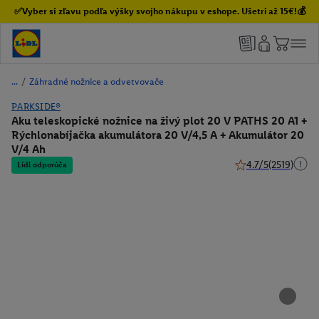
✅Vyber si zľavu podľa výšky svojho nákupu v eshope. Ušetri až 15€!💰
/
Záhradné nožnice a odvetvovače
PARKSIDE®
Aku teleskopické nožnice na živý plot 20 V PATHS 20 A1 +
Rýchlonabíjačka akumulátora 20 V/4,5 A + Akumulátor 20
V/4 Ah
4.7/5
(2519)
Lidl odporúča
4.7 z 5 hviezdičiek 