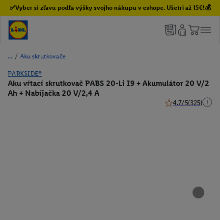
✅Vyber si zľavu podľa výšky svojho nákupu v eshope. Ušetri až 15€!💰
/
Aku skrutkovače
PARKSIDE®
Aku vŕtací skrutkovač PABS 20-Li I9 + Akumulátor 20 V/2
Ah + Nabíjačka 20 V/2,4 A
4.7/5
(325)
4.7 z 5 hviezdičiek