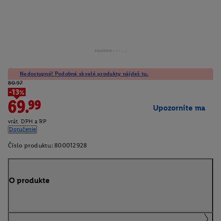
Nedostupné! Podobné skvelé produkty nájdeš tu.
80.97
-13%
69.99
Upozornite ma
vrát. DPH a RP
Doručenie
Číslo produktu:
800012928
O produkte