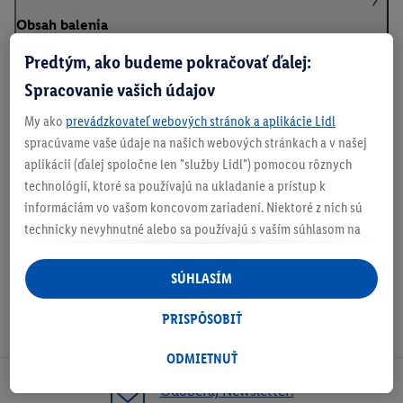
Obsah balenia
Predtým, ako budeme pokračovať ďalej:
Spracovanie vašich údajov
Informácie o batériách podľa nariadenia EÚ o
My ako
prevádzkovateľ webových stránok a aplikácie Lidl
batériách
spracúvame vaše údaje na našich webových stránkach a v našej
aplikácii (ďalej spoločne len "služby Lidl") pomocou rôznych
technológií, ktoré sa používajú na ukladanie a prístup k
Na stiahnutie
informáciám vo vašom koncovom zariadení. Niektoré z nich sú
technicky nevyhnutné alebo sa používajú s vaším súhlasom na
pohodlné nastavenie, na zostavovanie štatistík alebo na
personalizovanú reklamu v rámci služieb Lidl aj mimo nich. Ak
SÚHLASÍM
ste účastníkom programu Lidl Plus, na tieto účely sa spracúvajú
aj údaje z vášho nákupného správania v obchode.
PRISPÔSOBIŤ
Ak tu udelíte svoj súhlas na účely personalizovanej reklamy a
následne si vytvoríte účet Lidl Plus alebo sa prihlásite do svojho
ODMIETNUŤ
existujúceho účtu Lidl Plus, my a náš partner Criteo S.A. môžeme
Odoberaj Newsletter!
tiež vytvoriť špeciálny online identifikátor z e-mailovej adresy,