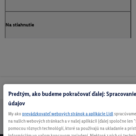
Na stiahnutie
Odoberaj Newsletter!
Predtým, ako budeme pokračovať ďalej: Spracovanie
údajov
My ako
prevádzkovateľ webových stránok a aplikácie Lidl
spracúvame 
Doprava
30 dní na
Vrátenie
Každý
Bezpečný nákup
zadarmo
vrátenie
zadarmo
týždeň
na našich webových stránkach a v našej aplikácii (ďalej spoločne len "
nad 70 €¹
niečo nové
pomocou rôznych technológií, ktoré sa používajú na ukladanie a prís
informáciám vo vašom koncovom zariadení. Niektoré z nich sú techni