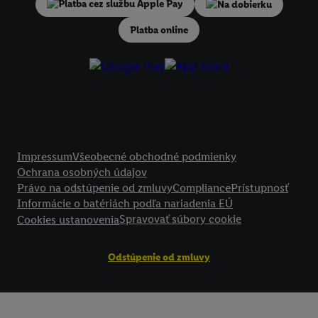
V časti "
Prispôsobiť
" môžete povoliť jednotlivé účely a nájsť ďalšie in
Na dobierku
podmienkach spracúvania osobných údajov.
Platba online
Kliknutím na možnosť "
Odmietnuť
" môžete povoliť iba používanie po
technológií. Kliknutím na "
Súhlasím
" vyjadríte súhlas so spracúvaním
vyššie uvedené účely. Ďalšie informácie vrátane informácií o dobe u
údajov a Vašom práve kedykoľvek odvolať súhlas s účinnosťou do bu
nájdete v našich
zásadách ochrany osobných údajov
.
Imprint nájdete 
Právne informácie
Impressum
Všeobecné obchodné podmienky
Ochrana osobných údajov
Právo na odstúpenie od zmluvy
Compliance
Prístupnosť
Informácie o batériách podľa nariadenia EÚ
Spravovať súbory cookie
Cookies ustanovenia
Odstúpenie od zmluvy