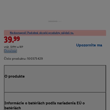
Nedostupné! Podobné skvelé produkty nájdeš tu.
39.99
Upozornite ma
vrát. DPH a RP
Doručenie
Číslo produktu:
100373429
O produkte
Informácie o batériách podľa nariadenia EÚ o
batériách