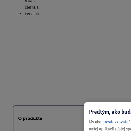
Predtým, ako bud
O produkte
My ako
prevádzkovateľ 
našej aplikácii (ďalej 