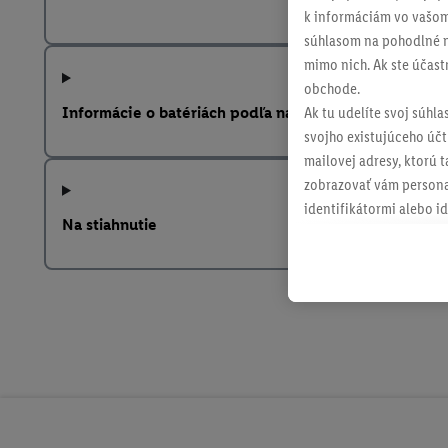
k informáciám vo vašom
súhlasom na pohodlné na
mimo nich. Ak ste účast
obchode.
Informácie o batériách podľa nariadenia EÚ o batériá
Ak tu udelíte svoj súhla
svojho existujúceho účtu
mailovej adresy, ktorú 
zobrazovať vám personal
identifikátormi alebo id
Na stiahnutie
retargetingom, t. j. re
internetovom obchode, a
spoločnosti Lidl ak vám
Lidl, pomocou vašej has
spoločnosť Criteo SA k d
V časti "
Prispôsobiť
" mô
údajov.
Kliknutím na možnosť "
vyjadríte súhlas so spr