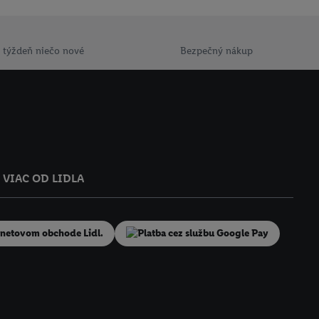
e v našich
zásadách
 týždeň niečo nové
Bezpečný nákup
VIAC OD LIDLA