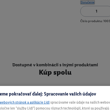
Doručenie
Číslo produktu:
100
Dostupné v kombinácii s inými produktami
Kúp spolu
eme pokračovať ďalej: Spracovanie vašich údajov
webových stránok a aplikácie Lidl
spracúvame vaše údaje na našich webový
spoločne len "služby Lidl") pomocou rôznych technológií, ktoré sa používajú