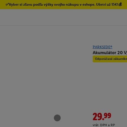
✅Vyber si zľavu podľa výšky svojho nákupu v eshope. Ušetri až 15€!💰
PARKSIDE®
Akumulátor 20 V
Odporúčané zákazník
29.99
vrát. DPH a RP