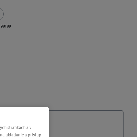
398189
ch stránkach a v
 na ukladanie a prístup