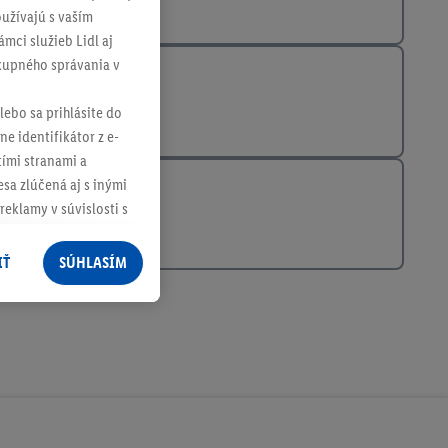
užívajú s vaším
mci služieb Lidl aj
ákupného správania v
lebo sa prihlásite do
ne identifikátor z e-
tími stranami a
sa zlúčená aj s inými
reklamy v súvislosti s
 nákupného košíka v
v rôznych službách
IŤ
SÚHLASÍM
služieb spoločnosti
rov, ktoré má
racúvania osobných
ím na "
Súhlasím
"
ácií o dobe