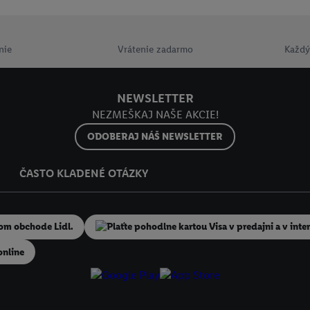
ašom práve kedykoľvek odvolať súhlas s účinnosťou do budúcnosti nájdet
ov
.
Imprint nájdete tu.
nie
Vrátenie zadarmo
Každý
NEWSLETTER
NEZMEŠKAJ NAŠE AKCIE!
ODOBERAJ NÁŠ NEWSLETTER
ČASTO KLADENÉ OTÁZKY
online