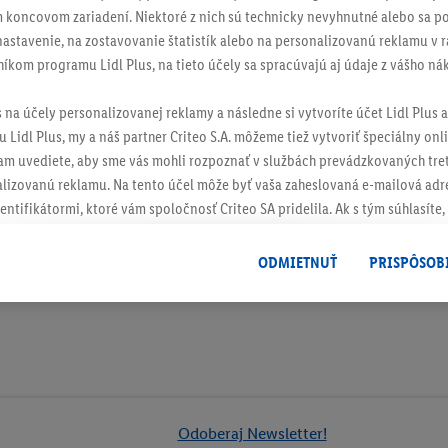
 koncovom zariadení. Niektoré z nich sú technicky nevyhnutné alebo sa po
stavenie, na zostavovanie štatistík alebo na personalizovanú reklamu v rá
níkom programu Lidl Plus, na tieto účely sa spracúvajú aj údaje z vášho n
ch
s na účely personalizovanej reklamy a následne si vytvoríte účet Lidl Plus a
 Lidl Plus, my a náš partner Criteo S.A. môžeme tiež vytvoriť špeciálny onli
tam uvediete, aby sme vás mohli rozpoznať v službách prevádzkovaných tre
izovanú reklamu. Na tento účel môže byť vaša zaheslovaná e-mailová adre
entifikátormi, ktoré vám spoločnosť Criteo SA pridelila. Ak s tým súhlasíte, 
klamy na produkty, o ktoré ste prejavili záujem (napr. vložením produktu do
le nie jeho zakúpením), sa môžu zobrazovať aj na rôznych zariadeniach a 
ODMIETNUŤ
PRISPÔSOB
 možno priradiť niekoľko koncových zariadení alebo používanie viacerých 
hovanej e-mailovej adresy a prípadne ďalších identifikátorov/identifikáto
ispozícii.
žete povoliť jednotlivé účely a nájsť ďalšie informácie o podmienkach sp
Odmietnuť
" môžete povoliť iba používanie potrebných technológií. Kliknut
acúvaním na všetky vyššie uvedené účely. Ďalšie informácie vrátane inform
Odoberaj Newsletter!