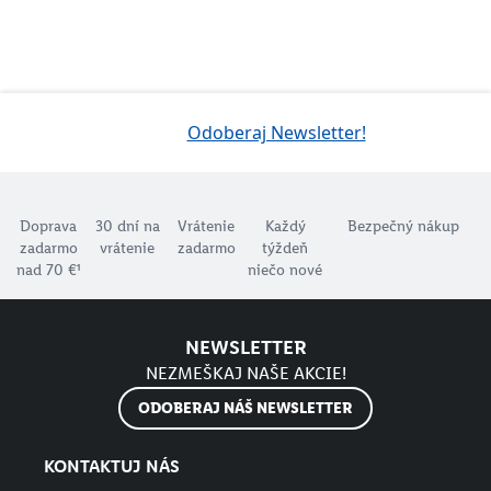
Odoberaj Newsletter!
Doprava
30 dní na
Vrátenie
Každý
Bezpečný nákup
zadarmo
vrátenie
zadarmo
týždeň
nad 70 €¹
niečo nové
NEWSLETTER
NEZMEŠKAJ NAŠE AKCIE!
ODOBERAJ NÁŠ NEWSLETTER
KONTAKTUJ NÁS