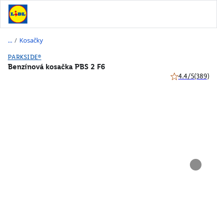
/
Kosačky
PARKSIDE®
Benzínová kosačka PBS 2 F6
4.4/5
(389)
4.4 z 5 hviezdič