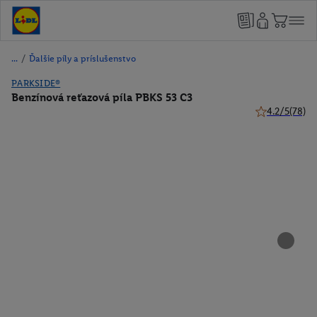
/
Ďalšie píly a príslušenstvo
PARKSIDE®
Benzínová reťazová píla PBKS 53 C3
4.2/5
(78)
4.2 z 5 hviezd