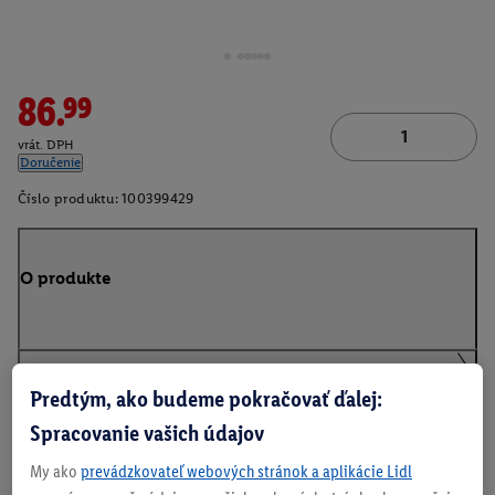
86.99
vrát. DPH
Doručenie
Číslo produktu:
100399429
O produkte
Predtým, ako budeme pokračovať ďalej:
Na stiahnutie
Spracovanie vašich údajov
My ako
prevádzkovateľ webových stránok a aplikácie Lidl