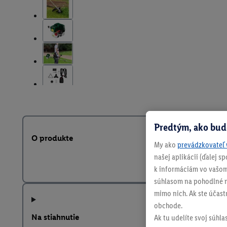
Predtým, ako bud
O produkte
My ako
prevádzkovateľ 
našej aplikácii (ďalej 
k informáciám vo vašom
súhlasom na pohodlné na
mimo nich. Ak ste účast
obchode.
Na stiahnutie
Ak tu udelíte svoj súhla