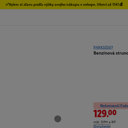
✅Vyber si zľavu podľa výšky svojho nákupu v eshope. Ušetri až 15€!💰
PARKSIDE®
Benzínová struno
Nedostupné! Podob
129.00
vrát. DPH a RP
Doručenie