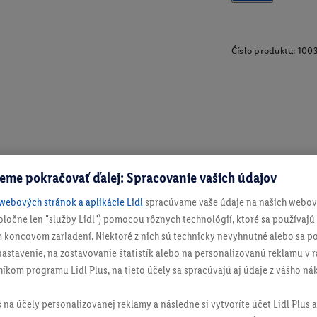
Číslo produktu:
100
eme pokračovať ďalej: Spracovanie vašich údajov
webových stránok a aplikácie Lidl
spracúvame vaše údaje na našich webový
spoločne len "služby Lidl") pomocou rôznych technológií, ktoré sa používajú
 koncovom zariadení. Niektoré z nich sú technicky nevyhnutné alebo sa po
stavenie, na zostavovanie štatistík alebo na personalizovanú reklamu v rá
níkom programu Lidl Plus, na tieto účely sa spracúvajú aj údaje z vášho n
s na účely personalizovanej reklamy a následne si vytvoríte účet Lidl Plus a