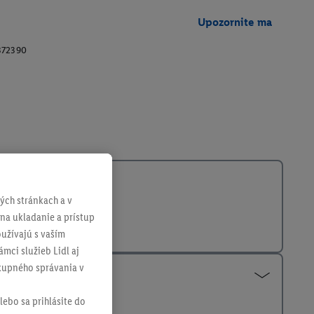
Upozornite ma
372390
ch stránkach a v
 na ukladanie a prístup
užívajú s vaším
mci služieb Lidl aj
ákupného správania v
lebo sa prihlásite do