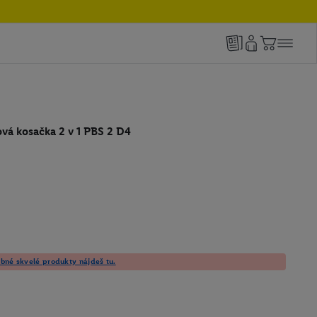
vá kosačka 2 v 1 PBS 2 D4
né skvelé produkty nájdeš tu.