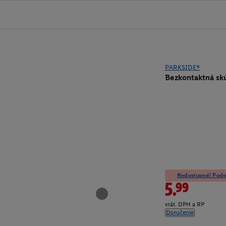
PARKSIDE®
Bezkontaktná sk
Nedostupné! Podob
5.99
vrát. DPH a RP
Doručenie