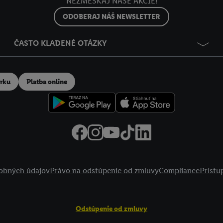
NEZMEŠKAJ NAŠE AKCIE!
ODOBERAJ NÁŠ NEWSLETTER
ČASTO KLADENÉ OTÁZKY
erku
Platba online
obných údajov
Právo na odstúpenie od zmluvy
Compliance
Prístu
Odstúpenie od zmluvy