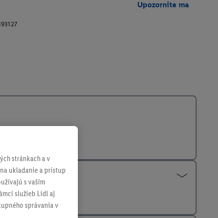
Upozornite ma
393127
ch stránkach a v
 na ukladanie a prístup
užívajú s vaším
mci služieb Lidl aj
ákupného správania v