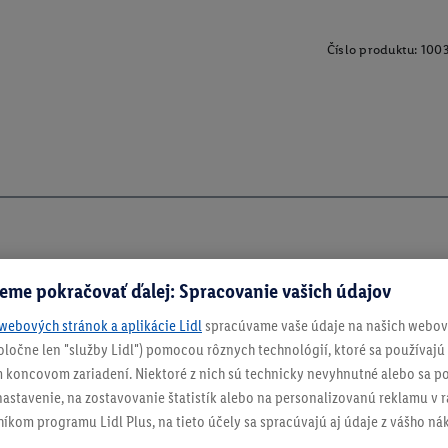
Číslo produktu:
100
eme pokračovať ďalej: Spracovanie vašich údajov
webových stránok a aplikácie Lidl
spracúvame vaše údaje na našich webový
spoločne len "služby Lidl") pomocou rôznych technológií, ktoré sa používajú
 koncovom zariadení. Niektoré z nich sú technicky nevyhnutné alebo sa po
ch
stavenie, na zostavovanie štatistík alebo na personalizovanú reklamu v rá
níkom programu Lidl Plus, na tieto účely sa spracúvajú aj údaje z vášho n