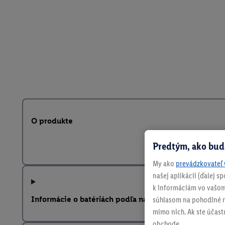
O produkte
Predtým, ako bud
My ako
prevádzkovateľ 
našej aplikácii (ďalej 
k informáciám vo vašom
Informácie o batériách podľa nariadenia EÚ o batériá
súhlasom na pohodlné na
mimo nich. Ak ste účast
obchode.