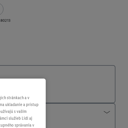
380213
ch stránkach a v
 na ukladanie a prístup
užívajú s vaším
mci služieb Lidl aj
ákupného správania v