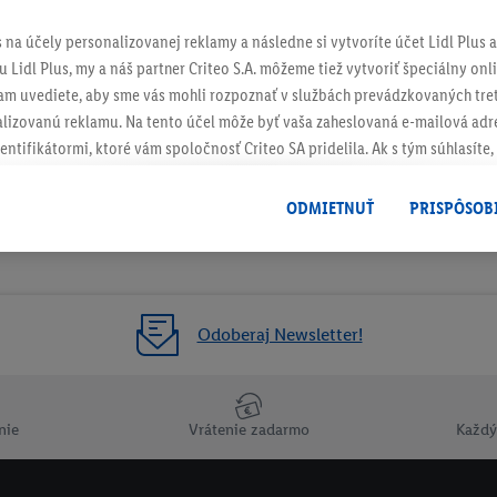
s na účely personalizovanej reklamy a následne si vytvoríte účet Lidl Plus a
 Lidl Plus, my a náš partner Criteo S.A. môžeme tiež vytvoriť špeciálny onli
tam uvediete, aby sme vás mohli rozpoznať v službách prevádzkovaných tre
ch
izovanú reklamu. Na tento účel môže byť vaša zaheslovaná e-mailová adre
entifikátormi, ktoré vám spoločnosť Criteo SA pridelila. Ak s tým súhlasíte, 
klamy na produkty, o ktoré ste prejavili záujem (napr. vložením produktu do
le nie jeho zakúpením), sa môžu zobrazovať aj na rôznych zariadeniach a 
ODMIETNUŤ
PRISPÔSOB
 možno priradiť niekoľko koncových zariadení alebo používanie viacerých 
hovanej e-mailovej adresy a prípadne ďalších identifikátorov/identifikáto
ispozícii.
žete povoliť jednotlivé účely a nájsť ďalšie informácie o podmienkach sp
Odoberaj Newsletter!
Odmietnuť
" môžete povoliť iba používanie potrebných technológií. Kliknut
acúvaním na všetky vyššie uvedené účely. Ďalšie informácie vrátane inform
ašom práve kedykoľvek odvolať súhlas s účinnosťou do budúcnosti nájdet
nie
Vrátenie zadarmo
Každý
ov
.
Imprint nájdete tu.