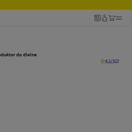
oduktor do dielne
4.5/5
(2)
4.5 z 5 hviezdičie