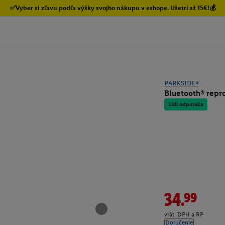
✅Vyber si zľavu podľa výšky svojho nákupu v eshope. Ušetri až 15€!💰
PARKSIDE®
Bluetooth® repr
Lidl odporúča
34.99
vrát. DPH a RP
Doručenie