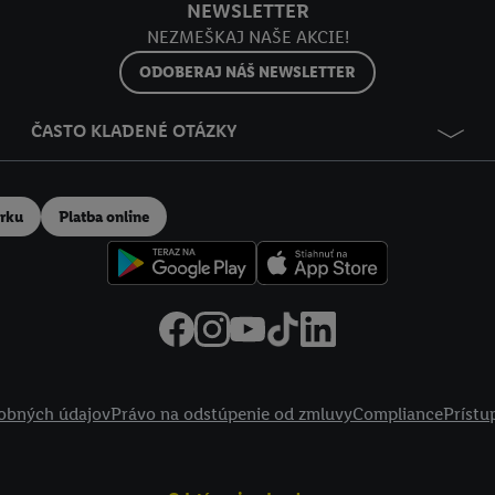
NEWSLETTER
NEZMEŠKAJ NAŠE AKCIE!
ODOBERAJ NÁŠ NEWSLETTER
ČASTO KLADENÉ OTÁZKY
erku
Platba online
obných údajov
Právo na odstúpenie od zmluvy
Compliance
Prístu