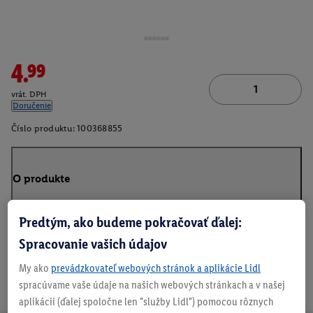
4.99
vrát. DPH
Doručenie
Číslo produktu:
100368855
O produkte
Predtým, ako budeme pokračovať ďalej:
Spracovanie vašich údajov
My ako
prevádzkovateľ webových stránok a aplikácie Lidl
spracúvame vaše údaje na našich webových stránkach a v našej
aplikácii (ďalej spoločne len "služby Lidl") pomocou rôznych