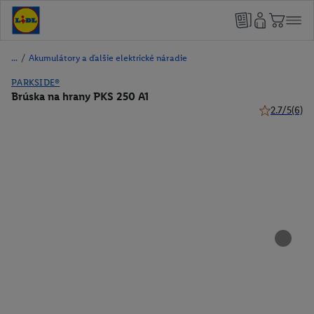
/
Akumulátory a ďalšie elektrické náradie
PARKSIDE®
Brúska na hrany PKS 250 A1
2.7/5
(6)
2.7 z 5 hviez