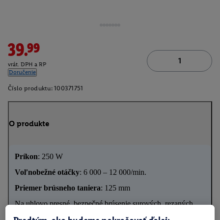
39.99
vrát. DPH a RP
Doručenie
Číslo produktu:
100371751
O produkte
Príkon
: 250 W
Voľnobežné otáčky
: 6 000 – 12 000/min.
Priemer brúsneho taniera
: 125 mm
Na uhlovo presné, bezpečné brúsenie surových, rezaných
alebo opracovaných drevených hrán a lakovaného dreva