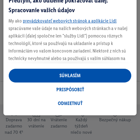
Predtým, ako budeme pokračovať ďalej:
Spracovanie vašich údajov
My ako
prevádzkovateľ webových stránok a aplikácie Lidl
Na stiahnutie
spracúvame vaše údaje na našich webových stránkach a v našej
aplikácii (ďalej spoločne len "služby Lidl") pomocou rôznych
technológií, ktoré sa používajú na ukladanie a prístup k
informáciám vo vašom koncovom zariadení. Niektoré z nich sú
technicky nevyhnutné alebo sa používajú s vaším súhlasom na
pohodlné nastavenie, na zostavovanie štatistík alebo na
personalizovanú reklamu v rámci služieb Lidl aj mimo nich. Ak
SÚHLASÍM
ste účastníkom programu Lidl Plus, na tieto účely sa spracúvajú
aj údaje z vášho nákupného správania v obchode.
PRISPÔSOBIŤ
Odoberaj Newsletter!
Ak tu udelíte svoj súhlas na účely personalizovanej reklamy a
následne si vytvoríte účet Lidl Plus alebo sa prihlásite do svojho
ODMIETNUŤ
existujúceho účtu Lidl Plus, my a náš partner Criteo S.A. môžeme
tiež vytvoriť špeciálny online identifikátor z e-mailovej adresy,
Doprava
30 dní na
Vrátenie
Každý
Bezpečný nákup
ktorú tam uvediete, aby sme vás mohli rozpoznať v službách
zadarmo
vrátenie
zadarmo
týždeň
nad 70 €¹
niečo nové
prevádzkovaných tretími stranami a zobrazovať vám