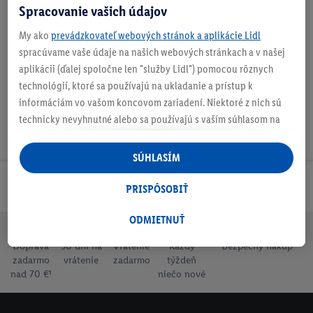
Spracovanie vašich údajov
My ako
prevádzkovateľ webových stránok a aplikácie Lidl
Na stiahnutie
spracúvame vaše údaje na našich webových stránkach a v našej
aplikácii (ďalej spoločne len "služby Lidl") pomocou rôznych
technológií, ktoré sa používajú na ukladanie a prístup k
informáciám vo vašom koncovom zariadení. Niektoré z nich sú
technicky nevyhnutné alebo sa používajú s vaším súhlasom na
pohodlné nastavenie, na zostavovanie štatistík alebo na
personalizovanú reklamu v rámci služieb Lidl aj mimo nich. Ak
SÚHLASÍM
ste účastníkom programu Lidl Plus, na tieto účely sa spracúvajú
aj údaje z vášho nákupného správania v obchode.
Odoberaj Newsletter!
PRISPÔSOBIŤ
Ak tu udelíte svoj súhlas na účely personalizovanej reklamy a
následne si vytvoríte účet Lidl Plus alebo sa prihlásite do svojho
ODMIETNUŤ
existujúceho účtu Lidl Plus, my a náš partner Criteo S.A. môžeme
Doprava
30 dní na
Vrátenie
Každý
Bezpečný nákup
tiež vytvoriť špeciálny online identifikátor z e-mailovej adresy,
zadarmo
vrátenie
zadarmo
týždeň
ktorú tam uvediete, aby sme vás mohli rozpoznať v službách
nad 70 €¹
niečo nové
prevádzkovaných tretími stranami a zobrazovať vám
personalizovanú reklamu. Na tento účel môže byť vaša