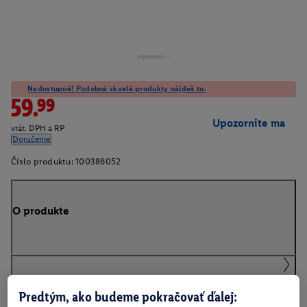
Nedostupné! Podobné skvelé produkty nájdeš tu.
59.99
Upozornite ma
vrát. DPH a RP
Doručenie
Číslo produktu:
100386052
O produkte
Podrobnosti o bezpečnosti produktu
Predtým, ako budeme pokračovať ďalej: