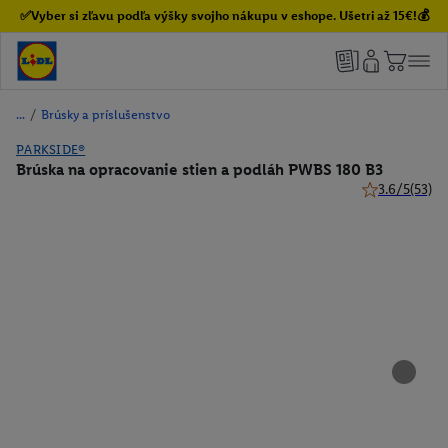
✅Vyber si zľavu podľa výšky svojho nákupu v eshope. Ušetri až 15€!💰
/
Brúsky a príslušenstvo
PARKSIDE®
Brúska na opracovanie stien a podláh PWBS 180 B3
3.6/5
(53)
3.6 z 5 hviezd