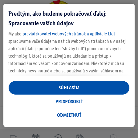
Predtým, ako budeme pokračovať ďalej:
Zistite svoju veľkosť
Spracovanie vašich údajov
My ako
prevádzkovateľ webových stránok a aplikácie Lidl
spracúvame vaše údaje na našich webových stránkach a v našej
O produkte
aplikácii (ďalej spoločne len "služby Lidl") pomocou rôznych
technológií, ktoré sa používajú na ukladanie a prístup k
informáciám vo vašom koncovom zariadení. Niektoré z nich sú
technicky nevyhnutné alebo sa používajú s vaším súhlasom na
pohodlné nastavenie, na zostavovanie štatistík alebo na
personalizovanú reklamu v rámci služieb Lidl aj mimo nich. Ak
SÚHLASÍM
ste účastníkom programu Lidl Plus, na tieto účely sa spracúvajú
aj údaje z vášho nákupného správania v obchode.
PRISPÔSOBIŤ
Ak tu udelíte svoj súhlas na účely personalizovanej reklamy a
následne si vytvoríte účet Lidl Plus alebo sa prihlásite do svojho
ODMIETNUŤ
Odoberaj Newsletter!
existujúceho účtu Lidl Plus, my a náš partner Criteo S.A. môžeme
tiež vytvoriť špeciálny online identifikátor z e-mailovej adresy,
ktorú tam uvediete, aby sme vás mohli rozpoznať v službách