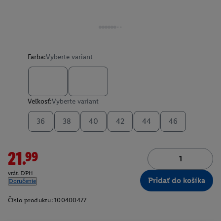
Farba:
Vyberte variant
Veľkosť:
Vyberte variant
36
38
40
42
44
46
21.99
vrát. DPH
Pridať do košíka
Doručenie
Číslo produktu:
100400477