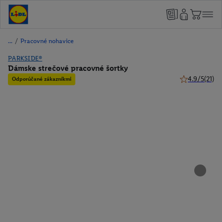
/
Pracovné nohavice
PARKSIDE®
Dámske strečové pracovné šortky
4.9/5
(21)
Odporúčané zákazníkmi
4.9 z 5 hviezd